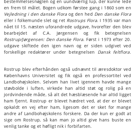
bestemmelsesnøglen og en uundværlig lup, der kunne lede
en frem til målet. Bogen udkom førstee gang i 1860 som en
Vejledning i den danske Flora
og den hed
Den danske Flora
eller i folkemunde slet og ret
Rostrups Flora
. I 1935 var man
nået til 15. næsten uforandrede udgave, hvorefter den blev
bearbejdet af C.A. Jørgensen og fik betegnelsen
Rostrup/Jørgensen: Den danske
Flora
. Først i 1973 efter 20.
udgave skiftede den igen navn og er siden udgivet ved
forskellige redaktører under betegnelsen
Dansk feltflora
.
Rostrup blev efterhånden også udnævnt til æresdoktor ved
Københavns Universitet og fik også en professortitel ved
Landbohøjskolen. Selvom han livet igennem havde mange
støvbolde i luften, virkede han altid støt og rolig på en
jordvindende måde, så alt det hæsblæsende har altid ligget
ham fjernt. Rostrup er blevet hædret ved, at der er blevet
opkaldt en vej efter ham, ligesom det er sket for mange
andre af Landbohøjskolens forskere. Da der kun er godt at
sige om Rostrup, så kan man jo altid give hans buste en
venlig tanke og et høfligt nik i forbifarten.