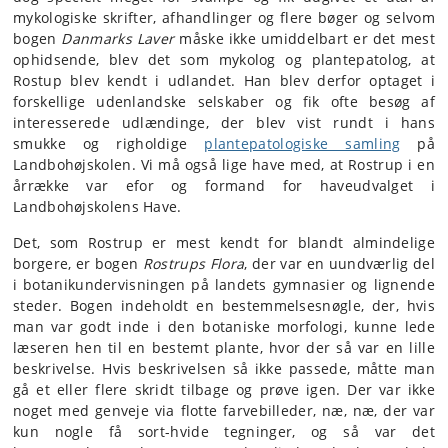
mykologiske skrifter, afhandlinger og flere bøger og selvom
bogen
Danmarks Laver
måske ikke umiddelbart er det mest
ophidsende, blev det som mykolog og plantepatolog, at
Rostup blev kendt i udlandet. Han blev derfor optaget i
forskellige udenlandske selskaber og fik ofte besøg af
interesserede udlændinge, der blev vist rundt i hans
smukke og righoldige
plantepatologiske samling
på
Landbohøjskolen. Vi må også lige have med, at Rostrup i en
årrække var efor og formand for haveudvalget i
Landbohøjskolens Have.
Det, som Rostrup er mest kendt for blandt almindelige
borgere, er bogen
Rostrups Flora
, der var en uundværlig del
i botanikundervisningen på landets gymnasier og lignende
steder. Bogen indeholdt en bestemmelsesnøgle, der, hvis
man var godt inde i den botaniske morfologi, kunne lede
læseren hen til en bestemt plante, hvor der så var en lille
beskrivelse. Hvis beskrivelsen så ikke passede, måtte man
gå et eller flere skridt tilbage og prøve igen. Der var ikke
noget med genveje via flotte farvebilleder, næ, næ, der var
kun nogle få sort-hvide tegninger, og så var det