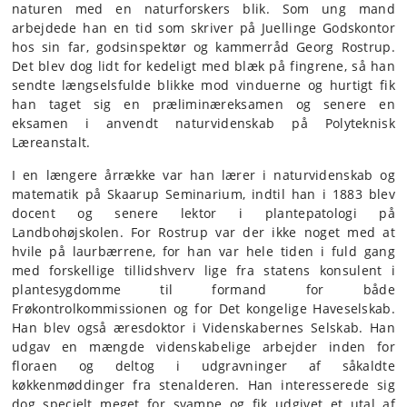
naturen med en naturforskers blik. Som ung mand
arbejdede han en tid som skriver på Juellinge Godskontor
hos sin far, godsinspektør og kammerråd Georg Rostrup.
Det blev dog lidt for kedeligt med blæk på fingrene, så han
sendte længselsfulde blikke mod vinduerne og hurtigt fik
han taget sig en præliminæreksamen og senere en
eksamen i anvendt naturvidenskab på Polyteknisk
Læreanstalt.
I en længere årrække var han lærer i naturvidenskab og
matematik på Skaarup Seminarium, indtil han i 1883 blev
docent og senere lektor i plantepatologi på
Landbohøjskolen. For Rostrup var der ikke noget med at
hvile på laurbærrene, for han var hele tiden i fuld gang
med forskellige tillidshverv lige fra statens konsulent i
plantesygdomme til formand for både
Frøkontrolkommissionen og for Det kongelige Haveselskab.
Han blev også æresdoktor i Videnskabernes Selskab. Han
udgav en mængde videnskabelige arbejder inden for
floraen og deltog i udgravninger af såkaldte
køkkenmøddinger fra stenalderen. Han interesserede sig
dog specielt meget for svampe og fik udgivet et utal af