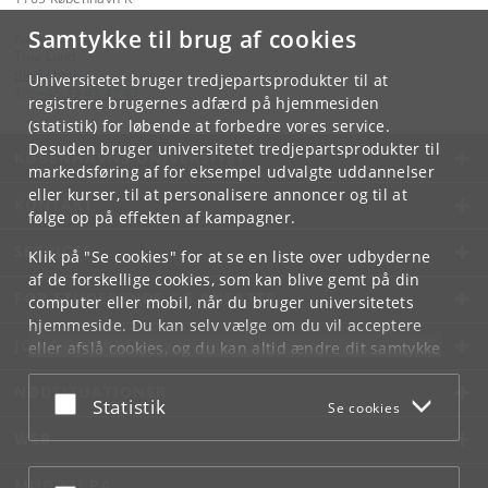
Samtykke til brug af cookies
Kontakt:
Tina Lund
tilu
@
kb
.
dk
Universitetet bruger tredjepartsprodukter til at
Tlf:
+45 33 47 47 47
registrere brugernes adfærd på hjemmesiden
(statistik) for løbende at forbedre vores service.
Desuden bruger universitetet tredjepartsprodukter til
KØBENHAVNS UNIVERSITET
markedsføring af for eksempel udvalgte uddannelser
eller kurser, til at personalisere annoncer og til at
KONTAKT
følge op på effekten af kampagner.
SERVICES
Klik på "Se cookies" for at se en liste over udbyderne
af de forskellige cookies, som kan blive gemt på din
FOR STUDERENDE OG ANSATTE
computer eller mobil, når du bruger universitetets
hjemmeside. Du kan selv vælge om du vil acceptere
JOB OG KARRIERE
eller afslå cookies, og du kan altid ændre dit samtykke
under
Cookie- og privatlivspolitik
som du finder i
NØDSITUATIONER
bunden af hver side.
Acceptér eller afslå
Statistik
Se cookies
Googles privatlivspolitik
WEB
MØD KU PÅ