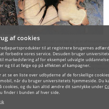
rug af cookies
erhånden som vi fik skåret træet ned, viste det sig, at en af hovedstamm
 hul og havde både råd og flæk helt ud til barken, så de, der fældede tr
tredjepartsprodukter til at registrere brugernes adfæ
 utrolig glade for, at træet kom ned uden at have lavet alvorlige ulykker.
e at forbedre vores service. Desuden bruger universitet
en man opfinder en kæmpescanner, der helt konkret kan fortælle, 
il markedsføring af for eksempel udvalgte uddannelser e
kket et gammelt træ er, så er det menneskers sunde fornuft, de
r og til at følge op på effekten af kampagner.
dende, men vær sikker på, at de gamle træer på Frederiksberg Campus 
ver fældet uden grund.
or at se en liste over udbyderne af de forskellige cooki
 mobil, når du bruger universitetets hjemmeside. Du k
slå cookies, og du kan altid ændre dit samtykke under
Co
 finder i bunden af hver side.
tik