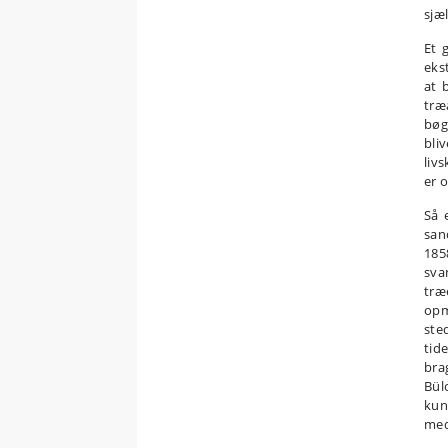
sjæ
Et 
eks
at 
træ
bøg
bli
liv
er 
Så 
san
185
sva
træ
opm
ste
tide
bra
Bül
kun
med