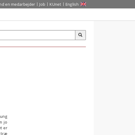
ind en medarbejder
Job
KUnet
English
tung
n jo
t er
 træ