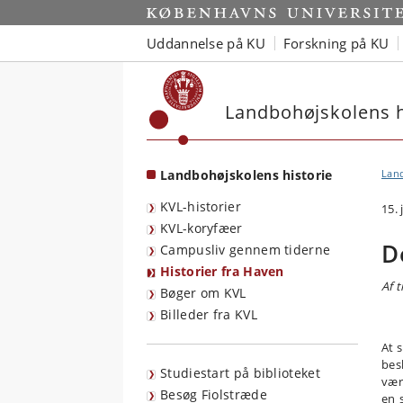
Start
Uddannelse på KU
Forskning på KU
Landbohøjskolens h
Landbohøjskolens historie
Land
KVL-historier
15. 
KVL-koryfæer
D
Campusliv gennem tiderne
Historier fra Haven
Af 
Bøger om KVL
Billeder fra KVL
At 
bes
Studiestart på biblioteket
vær
Besøg Fiolstræde
en 