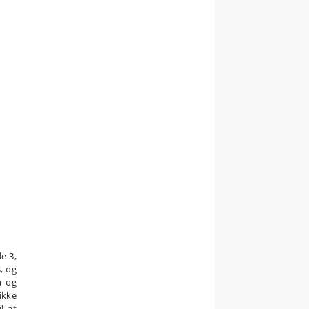
e 3,
, og
n og
ikke
l at