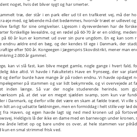
ldent noget, hvis det bliver sygt og har smerter.
gammelt træ, der står i en park eller ud til en trafikeret vej, må der ho
tra øje med, og løbende må det bedømmes, hvornår træet er udlevet og
blive farligt for sine omgivelser. Ligesom i dyreverdenen har de forskel
arter forskellige levealdre, og en rødel på 60-70 år er en olding, meden
 på 60 år kun er kommet ud over sin pure ungdom. En eg kan som r
ve endnu ældre end en bøg, og der kendes til ege i Danmark, der stadi
skraftige efter 500 år. Kongeegen i Jægerspris Skovdistrikt, mener man en
omkring 2.000 år gammel.
ege, kan vi slå fast, kan blive meget gamle, nogle gange i hvert fald, fo
delig ikke altid. Vi havde i Fakultetets Have en frynseeg, der var plant
8 og derfor burde have mange år på roden endnu. Vi havde opdaget n
mpelegemer på stammen og var lidt bekymrede, og vi overvejede at f
et inden længe. Så var der nogle studerende herinde, som gj
ærksom på, at det var en meget sjælden svamp, som kun var fund
der i Danmark, og derfor ville det være en skam at fælde træet. Vi ville s
n lidt an og udsatte fældningen, men en formiddag i helt stille vejr lød d
g fra Haven, og egen havde lagt sig ned med kronen ud på fortove
owsvej. Heldigvis lå der ikke en dame med en barnevogn under kronen, s
ne ånde lettet op og bare undre os over, at hele stammen var pilrå
 kun en smal strimmel frisk ved.