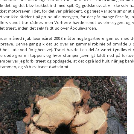
de det, og det blev trukket ind med spil. Og gudskelov, at vi ikke selv h
kket motorsaven i det, for det var pilråddent, og træet var som smør at 
Det var ikke råddent på grund af elmesygen, for der går mange flere år, i
ellers sundt træ rådner, men Vorherre havde sendt os elmesygen, og vi
det træet, inden det selv faldt ud over Åboulevarden.
anuar måned i jubilæumsåret 2008 måtte nogle gartnere igen ud med d
orsave. Denne gang gik det ud over en gammel robinie på område 3,
d helt ude ved Rolighedsvej. Træet havde i en del år været tyndløvet
re døde grene i toppen, og hvor stumper jævnligt faldt ned på fortove
ember var jeg forbi træet og opdagede, at det også lød hult, når jeg ban
stammen, og så blev træet dødsdømt.