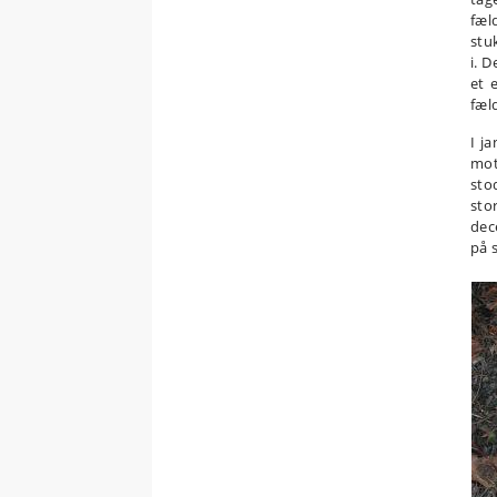
fæl
stu
i. 
et 
fæl
I j
mot
sto
sto
dec
på 