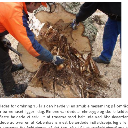
eledes for omkring 15 år siden havde vi en smuk elmesamling på områd
r børnehuset ligger i dag. Elmene var døde af elmesyge og skulle fældes
fleste fældede vi selv. Et af træerne stod helt ude ved Åboulevarde
dede ud over en af Københavns mest befærdede indfaldsveje. Jeg ville 
e ansvaret for fældningen af det træ, så vi fik et træfældningsfirma ti