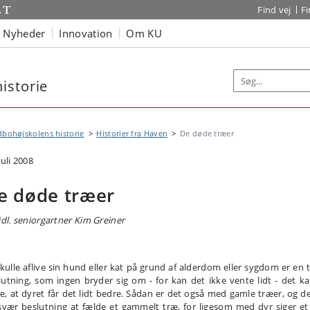
Find vej
F
Nyheder
Innovation
Om KU
istorie
bohøjskolens historie
Historier fra Haven
De døde træer
juli 2008
e døde træer
tidl. seniorgartner Kim Greiner
skulle aflive sin hund eller kat på grund af alderdom eller sygdom er en 
lutning, som ingen bryder sig om - for kan det ikke vente lidt - det ka
e, at dyret får det lidt bedre. Sådan er det også med gamle træer, og de
svær beslutning at fælde et gammelt træ, for ligesom med dyr siger et