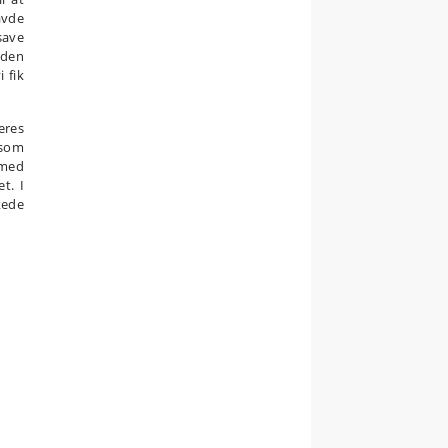
avde
save
nden
 fik
eres
 som
 med
t. I
kede