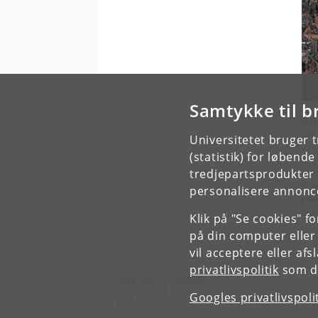
Samtykke til b
Eft
var
Universitetet bruger 
var
(statistik) for løbend
Ind
tredjepartsprodukter t
svæ
personalisere annonce
gæl
bli
Klik på "Se cookies" f
på din computer eller
vil acceptere eller af
privatlivspolitik
som du
Københavns Universitet
Nørregade 10
Googles privatlivspoli
1165 København K