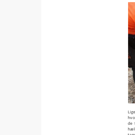
Lig
hvo
de 
hæl
tag