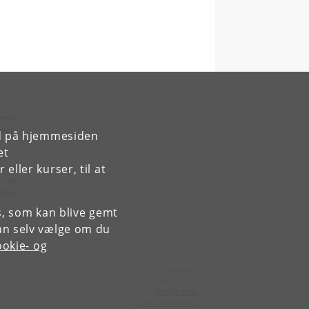
erne
æet,
rd på hjemmesiden
et
hvor
ller kurser, til at
r er
ikke
es, som kan blive gemt
an selv vælge om du
okie- og
Kontakt:
Tina Lund
tilu
@
kb
.
dk
Tlf:
+45 33 47 47 47