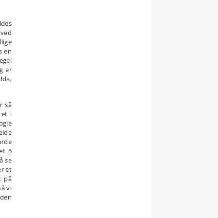
ldes
 ved
lige
s en
egel
g er
dda,
r så
et i
ogle
ælde
orde
et 5
å se
er et
t på
å vi
dden