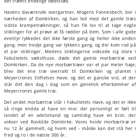
det træets endelige dødsstød.
Havens daværende overgartner, Mogens Fonnesbech, bor i
nærheden af Domkirken, og han led med det gamle træs
sidste krampetrækninger, så han fik lov til at tage nogle
stiklinger for at prøve at få rødder på dem. Som i alle gode
eventyr lykkedes det ikke første gang og heller ikke anden
gang, men tredje gang var lykkens gang, og der kom rod på
et par stiklinger. Medens stiklingerne voksede sig store i
Fakultetets væksthuse, døde det gamle morbærtræ ved
Domkirken. Da de nye morbærtræer var et par meter høje,
blev det ene træ overrakt til Domkirken og plantet i
Meyercrones Stiftelses Have, og det er ganske vist, at der
står det den dag i dag som en genetisk efterkommer af
Meyercrones gamle træ.
Det andet morbærtræ står i Fakultetets Have, og det er ikke
så ringe endda at have en mor, der personligt er ført til
landet af en adelsmand og samtidig have en bror, der
vokser ved Roskilde Domkirke. Vores hvide morbærtræ er
nu 12 år gammelt, og hvem ved - måske kan det stå her i
fred og ro i de næste 300 år.