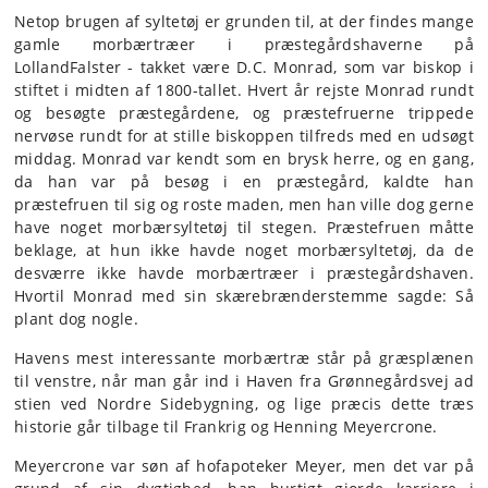
Netop brugen af syltetøj er grunden til, at der findes mange
gamle morbærtræer i præstegårdshaverne på
LollandFalster - takket være D.C. Monrad, som var biskop i
stiftet i midten af 1800-tallet. Hvert år rejste Monrad rundt
og besøgte præstegårdene, og præstefruerne trippede
nervøse rundt for at stille biskoppen tilfreds med en udsøgt
middag. Monrad var kendt som en brysk herre, og en gang,
da han var på besøg i en præstegård, kaldte han
præstefruen til sig og roste maden, men han ville dog gerne
have noget morbærsyltetøj til stegen. Præstefruen måtte
beklage, at hun ikke havde noget morbærsyltetøj, da de
desværre ikke havde morbærtræer i præstegårdshaven.
Hvortil Monrad med sin skærebrænderstemme sagde: Så
plant dog nogle.
Havens mest interessante morbærtræ står på græsplænen
til venstre, når man går ind i Haven fra Grønnegårdsvej ad
stien ved Nordre Sidebygning, og lige præcis dette træs
historie går tilbage til Frankrig og Henning Meyercrone.
Meyercrone var søn af hofapoteker Meyer, men det var på