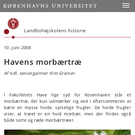
Start
Toggl
Landbohøjskolens historie
10. juni 2008
Havens morbærtræ
Af tidl. seniorgartner Kim Greiner
I Fakultetets Have lige syd for Rosenhaven står et
morbærtræ, der kun udmærker sig ved i eftersommeren at
bære en masse hvide, spiselige frugter. De hvide frugter
viser, at træet er en hvid morbær, men der findes også
både sorte og røde morbærtræer.