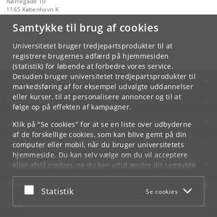
Nørregade 10
1165 København K
Samtykke til brug af cookies
Kontakt:
Tina Lund
tilu
@
kb
.
dk
Universitetet bruger tredjepartsprodukter til at
Tlf:
+45 33 47 47 47
registrere brugernes adfærd på hjemmesiden
(statistik) for løbende at forbedre vores service.
Desuden bruger universitetet tredjepartsprodukter til
KØBENHAVNS UNIVERSITET
markedsføring af for eksempel udvalgte uddannelser
eller kurser, til at personalisere annoncer og til at
KONTAKT
følge op på effekten af kampagner.
SERVICES
Klik på "Se cookies" for at se en liste over udbyderne
af de forskellige cookies, som kan blive gemt på din
FOR STUDERENDE OG ANSATTE
computer eller mobil, når du bruger universitetets
hjemmeside. Du kan selv vælge om du vil acceptere
JOB OG KARRIERE
eller afslå cookies, og du kan altid ændre dit samtykke
under
Cookie- og privatlivspolitik
som du finder i
NØDSITUATIONER
bunden af hver side.
Acceptér eller afslå
Statistik
Se cookies
Googles privatlivspolitik
WEB