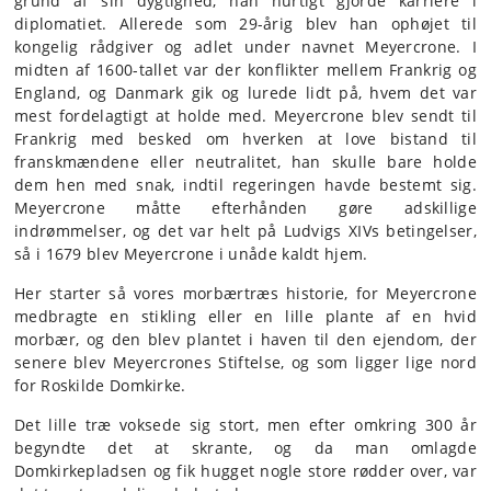
grund af sin dygtighed, han hurtigt gjorde karriere i
diplomatiet. Allerede som 29-årig blev han ophøjet til
kongelig rådgiver og adlet under navnet Meyercrone. I
midten af 1600-tallet var der konflikter mellem Frankrig og
England, og Danmark gik og lurede lidt på, hvem det var
mest fordelagtigt at holde med. Meyercrone blev sendt til
Frankrig med besked om hverken at love bistand til
franskmændene eller neutralitet, han skulle bare holde
dem hen med snak, indtil regeringen havde bestemt sig.
Meyercrone måtte efterhånden gøre adskillige
indrømmelser, og det var helt på Ludvigs XIVs betingelser,
så i 1679 blev Meyercrone i unåde kaldt hjem.
Her starter så vores morbærtræs historie, for Meyercrone
medbragte en stikling eller en lille plante af en hvid
morbær, og den blev plantet i haven til den ejendom, der
senere blev Meyercrones Stiftelse, og som ligger lige nord
for Roskilde Domkirke.
Det lille træ voksede sig stort, men efter omkring 300 år
begyndte det at skrante, og da man omlagde
Domkirkepladsen og fik hugget nogle store rødder over, var