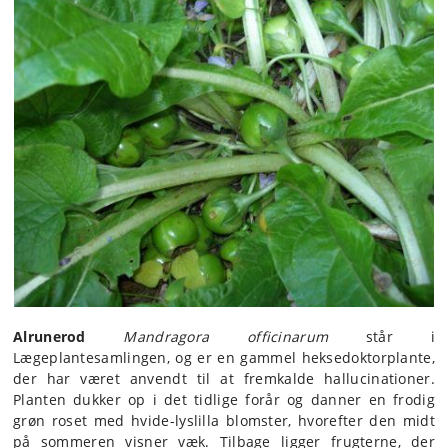
Alrunerod
Mandragora officinarum
står i
Lægeplantesamlingen, og er en gammel heksedoktorplante,
der har været anvendt til at fremkalde hallucinationer.
Planten dukker op i det tidlige forår og danner en frodig
grøn roset med hvide-lyslilla blomster, hvorefter den midt
på sommeren visner væk. Tilbage ligger frugterne, der