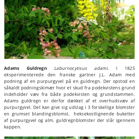
Adams Guldregn
Laburnocytisus adami.
I 1825
eksperimenterede den franske gartner J.L. Adam med
podning af en purpurgyvel på en guldregn. Der opstod en
såkaldt podningskimær hvor et skud fra podekvistens grund
indeholder væv fra både podekvisten og grundstammen.
Adams guldregn er derfor dækket af et overhudsvæv af
purpurgyvel. Det kan give sig udslag i 3 forskellige blomster
en grumset blandingsblomst, heksekostlignende buketter
af purpurgyvel og alm. guldregnblomster der slår igennem
kappen.