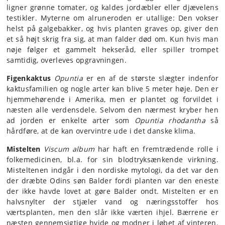
ligner grønne tomater, og kaldes jordæbler eller djævelens
testikler. Myterne om alruneroden er utallige: Den vokser
helst på galgebakker, og hvis planten graves op, giver den
et så højt skrig fra sig, at man falder død om. Kun hvis man
nøje følger et gammelt hekseråd, eller spiller trompet
samtidig, overleves opgravningen.
Figenkaktus
Opuntia
er en af de største slægter indenfor
kaktusfamilien og nogle arter kan blive 5 meter høje. Den er
hjemmehørende i Amerika, men er plantet og forvildet i
næsten alle verdensdele. Selvom den nærmest kryber hen
ad jorden er enkelte arter som
Opuntia rhodantha
så
hårdføre, at de kan overvintre ude i det danske klima.
Mistelten
Viscum album
har haft en fremtrædende rolle i
folkemedicinen, bl.a. for sin blodtryksænkende virkning.
Misteltenen indgår i den nordiske mytologi, da det var den
der dræbte Odins søn Balder fordi planten var den eneste
der ikke havde lovet at gøre Balder ondt. Mistelten er en
halvsnylter der stjæler vand og næringsstoffer hos
værtsplanten, men den slår ikke værten ihjel. Bærrene er
næsten gennemsigtige hvide og modner i løbet af vinteren.