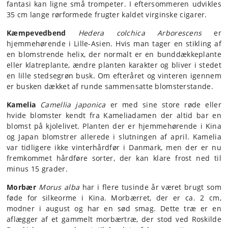
fantasi kan ligne små trompeter. I eftersommeren udvikles
35 cm lange rørformede frugter kaldet virginske cigarer.
Kæmpevedbend
Hedera colchica Arborescens
er
hjemmehørende i Lille-Asien. Hvis man tager en stikling af
en blomstrende helix, der normalt er en bunddækkeplante
eller klatreplante, ændre planten karakter og bliver i stedet
en lille stedsegrøn busk. Om efteråret og vinteren igennem
er busken dækket af runde sammensatte blomsterstande.
Kamelia
Camellia japonica
er med sine store røde eller
hvide blomster kendt fra Kameliadamen der altid bar en
blomst på kjolelivet. Planten der er hjemmehørende i Kina
og Japan blomstrer allerede i slutningen af april. Kamelia
var tidligere ikke vinterhårdfør i Danmark, men der er nu
fremkommet hårdføre sorter, der kan klare frost ned til
minus 15 grader.
Morbær
Morus alba
har i flere tusinde år været brugt som
føde for silkeorme i Kina. Morbærret, der er ca. 2 cm,
modner i august og har en sød smag. Dette træ er en
aflægger af et gammelt morbærtræ, der stod ved Roskilde