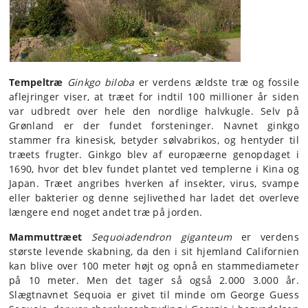
Tempeltræ
Ginkgo biloba
er verdens ældste træ og fossile
aflejringer viser, at træet for indtil 100 millioner år siden
var udbredt over hele den nordlige halvkugle. Selv på
Grønland er der fundet forsteninger. Navnet ginkgo
stammer fra kinesisk, betyder sølvabrikos, og hentyder til
træets frugter. Ginkgo blev af europæerne genopdaget i
1690, hvor det blev fundet plantet ved templerne i Kina og
Japan. Træet angribes hverken af insekter, virus, svampe
eller bakterier og denne sejlivethed har ladet det overleve
længere end noget andet træ på jorden.
Mammuttræet
Sequoiadendron giganteum
er verdens
største levende skabning, da den i sit hjemland Californien
kan blive over 100 meter højt og opnå en stammediameter
på 10 meter. Men det tager så også 2.000 3.000 år.
Slægtnavnet Sequoia er givet til minde om George Guess