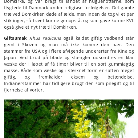
Domkirke, og var bragt til landet af huguenotterne, som
flygtede til Danmark under religiøse forfølgelser. Det gamle
træ ved Domkirken døde af ælde, men inden da tog vi et par
stiklinger, så træet kunne genopstå, og som gave kunne KVL
også give et nyt træ til Domkirken.
Giftsumak
Rhus radicans
også kaldet giftig vedbend står
gemt i Skoven og man må ikke komme den nær. Den
stammer fra USA og i flere afvigende underarter fra Kina og
Japan. Ved brud på blade og stængler udsondres en klar
væske der i løbet af få timer bliver til en sort gummiagtig
masse. Både som væske og i størknet form er saften meget
giftig, og fremkalder eksem og betændelse.
Indianerstammer har tidligere brugt den som pilegift og til
fjernelse af vorter.