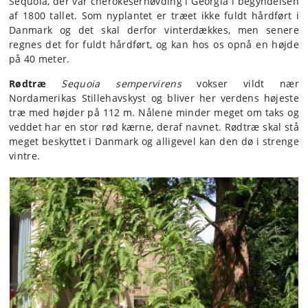
Sequoia, der var cherokeserhøvding i Georgia i begyndelsen
af 1800 tallet. Som nyplantet er træet ikke fuldt hårdført i
Danmark og det skal derfor vinterdækkes, men senere
regnes det for fuldt hårdført, og kan hos os opnå en højde
på 40 meter.
Rødtræ
Sequoia sempervirens
vokser vildt nær
Nordamerikas Stillehavskyst og bliver her verdens højeste
træ med højder på 112 m. Nålene minder meget om taks og
veddet har en stor rød kærne, deraf navnet. Rødtræ skal stå
meget beskyttet i Danmark og alligevel kan den dø i strenge
vintre.