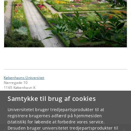
Københavns Universitet
Nørregade 10
1165 København K
Samtykke til brug af cookies
Kontakt:
Tina Lund
tilu
@
kb
.
dk
Universitetet bruger tredjepartsprodukter til at
Tlf:
+45 33 47 47 47
registrere brugernes adfærd på hjemmesiden
(statistik) for løbende at forbedre vores service.
Desuden bruger universitetet tredjepartsprodukter til
KØBENHAVNS UNIVERSITET