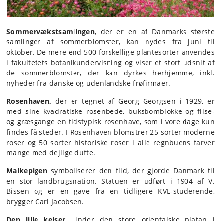
Sommervækstsamlingen
,
der er en af Danmarks største
samlinger af sommerblomster, kan nydes fra juni til
oktober. De mere end 500 forskellige plantesorter anvendes
i fakultetets botanikundervisning og viser et stort udsnit af
de sommerblomster, der kan dyrkes herhjemme, inkl.
nyheder fra danske og udenlandske frøfirmaer.
Rosenhaven,
der er tegnet af Georg Georgsen i 1929, er
med sine kvadratiske rosenbede, buksbomblokke og flise-
og græsgange en tidstypisk rosenhave, som i vore dage kun
findes få steder. I Rosenhaven blomstrer 25 sorter moderne
roser og 50 sorter historiske roser i alle regnbuens farver
mange med dejlige dufte.
Malkepigen
symboliserer den flid, der gjorde Danmark til
en stor landbrugsnation. Statuen er udført i 1904 af V.
Bissen og er en gave fra en tidligere KVL-studerende,
brygger Carl Jacobsen.
Den lille kejser
. Under den store orientalske platan i