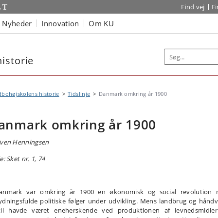
Find vej
F
Nyheder
Innovation
Om KU
istorie
bohøjskolens historie
Tidslinje
Danmark omkring år 1900
anmark omkring år 1900
Sven Henningsen
e: Sket nr. 1, 74
anmark var omkring år 1900 en økonomisk og social revolution
ydningsfulde politiske følger under udvikling. Mens landbrug og hånd
til havde været eneherskende ved produktionen af levnedsmidle