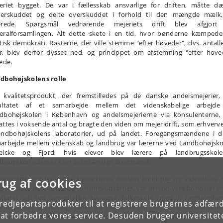
eriet bygget. De var i fællesskab ansvarlige for driften, måtte d
erskuddet og delte overskuddet i forhold til den mængde mælk
erede. Spørgsmål vedrørende mejeriets drift blev afgjort
eralforsamlingen. Alt dette skete i en tid, hvor bønderne kæmpede
itisk demokrati. Røsterne, der ville stemme "efter høveder", dvs. antalle
r, blev derfor dysset ned, og princippet om afstemning "efter hove
rede.
dbohøjskolens rolle
 kvalitetsprodukt, der fremstilledes på de danske andelsmejerier,
ultatet af et samarbejde mellem det videnskabelige arbejd
dbohøjskolen i København og andelsmejerierne via konsulenterne,
attes i voksende antal og bragte den viden om mejeridrift, som erhverv
andbohøjskolens laboratorier, ud på landet. Foregangsmændene i d
arbejde mellem videnskab og landbrug var lærerne ved Landbohøjsko
elcke og Fjord, hvis elever blev lærere på landbrugsskole
dbrugskonsulenter eller selvstændige landmænd.
forudsætning for dette samarbejde mellem landbrug og videnskab,
rug af cookies
egik i disse økonomiske gennembrudsårtier, var den oplyste bonde. Han
ultatet af den almindelige tvungne folkeskole, men i særdeleshe
tredjepartsprodukter til at registrere brugernes adfæ
kehøjskolen. Grundtvigs tanke fra 1840'erne om den store folkehøjskole
e at forbedre vores service. Desuden bruger universitet
ket var blevet omsat i mange små folkehøjskoler. Her fik landboungdo