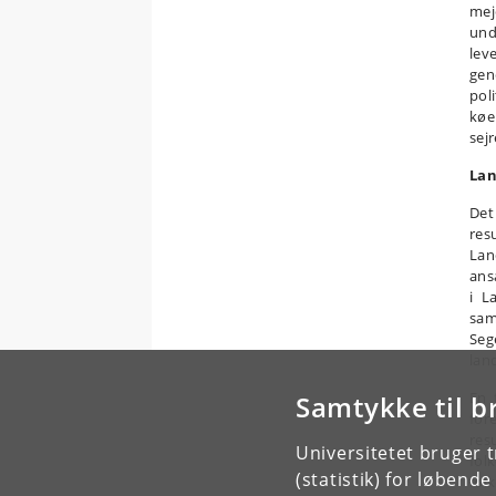
mej
und
lev
gen
pol
køe
sej
Lan
Det
res
Lan
ans
i L
sam
Seg
lan
En 
Samtykke til b
for
res
Universitetet bruger 
fol
(statistik) for løbend
fol