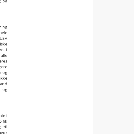
g på
ning
hele
 USA
iske
e. I
ulle
eres
gere
n og
ikke
land
, og
le i
 fik
 til
hvor