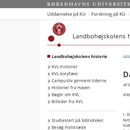
Start
Uddannelse på KU
Forskning på KU
Landbohøjskolens h
Landbohøjskolens historie
Land
KVL-historier
D
KVL-koryfæer
Campusliv gennem tiderne
Af 
Historier fra Haven
Bøger om KVL
Kild
Billeder fra KVL
I D
bet
Studiestart på biblioteket
hid
Besøg Fiolstræde