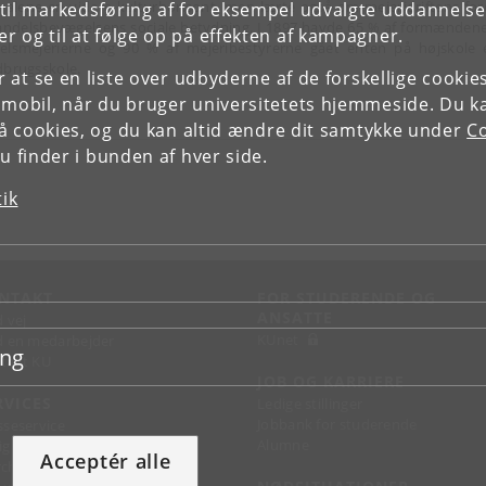
e alene en videre kulturhorisont, men lærte også om mejeridriftens for
il markedsføring af for eksempel udvalgte uddannelser e
andelsbevægelsens sociale betydning. I 1897 havde 65 % af formændene
r og til at følge op på effekten af kampagner.
elsmejerierne og 90 % af mejeribestyrerne gået enten på højskole e
dbrugsskole.
or at se en liste over udbyderne af de forskellige cooki
 mobil, når du bruger universitetets hjemmeside. Du k
slå cookies, og du kan altid ændre dit samtykke under
Co
 finder i bunden af hver side.
tik
NTAKT
FOR STUDERENDE OG
ANSATTE
d vej
KUnet
d en medarbejder
ing
takt KU
JOB OG KARRIERE
RVICES
Ledige stillinger
Jobbank for studerende
sseservice
Alumne
ignguide
Acceptér alle
chandise