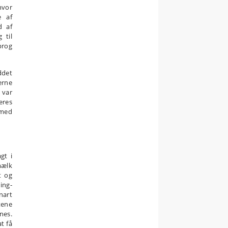
hvor
e af
d af
 til
prog
ddet
erne
 var
eres
 med
gt i
mælk
t og
ing-
nart
tene
nes.
at få