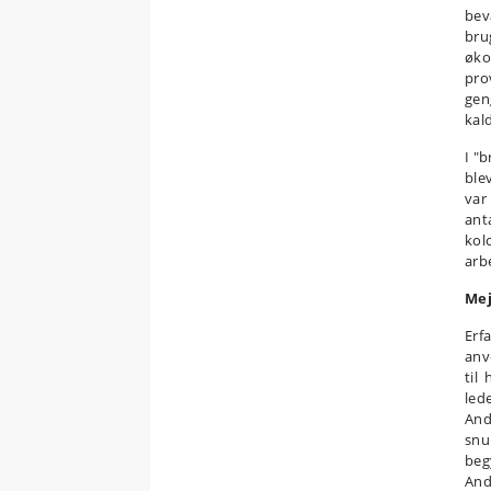
bev
bru
øko
pro
gen
kal
I "
ble
var
ant
kol
arb
Mej
Erf
anv
til
led
And
snu
beg
Ande