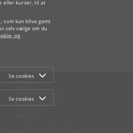
dele
ller kurser, til at
 for
ller
es, som kan blive gemt
an selv vælge om du
okie- og
Kontakt:
Tina Lund
tilu
@
kb
.
dk
Tlf:
+45 33 47 47 47
Se cookies
WEB
Om websitet
Cookies og privatlivspolitik
Se cookies
Tilgængelighedserklæring
Informationssikkerhed
MØD KU PÅ