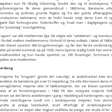
ægelsen kun fik fåtallig tilslutning, bredte den sig til landsbyerne, 
gsforeningerne fik deres gennembrud i 1880'erne. Bønderne vill
nomiske og politiske grunde frigøre sig fra den gamle afhængighe
vinsbyernes købmænd, som de hidtil havde solgt deres korn til og
gæld fået forbrugsvarer, foderstoffer og, hvad man i dagligdagens s
dte "posemøg", kunstgødning.
brugsen" var alle medlemmer lige. De valgte selv "uddeleren", og oversku
v fordelt mellem medlemmerne i forhold til deres indkøb. I løbet af 1880
 der blevet oprettet 400 brugsforeninger, og før den første verdenskrig
allet på landet kommet op på 1500, mens byerne stadig holdt fast ved d
onialhandlere og kun havde oprettet ca. 100 foreninger, fortrinsvis
ejdere som medlemmer.
eribrug
aringerne fra "brugsen" gjorde det naturligt, at andelstanken blev bra
endelse, da bønderne gik over til mejeribrug. De ville ikke levere deres 
 herregårdenes mejerier eller til fællesmejerier, der var blevet oprette
edes af en forretningsmand. I 1882 fik den vestjyske mejerist Still
ersen sat det første andelsmejeri i gang i Hjedding på Varde-egnen, og s
rrede centrifugerne rundt om i landsbyernes mejerier, hvis skors
yndte at præge landskabet, snart efterfulgt af andelsslagterier
lshaverne i et mejeri eller slagteri skaffede de penge, der skulle til for 