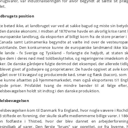
brugsvarer, var industrialiseringen for alvor begyndt at sætte sit præ
det.
dbrugets position
te betød ikke, at landbruget var ved at sakke bagud og miste sin betyd
 den danske økonomi. I midten af 1870'erne havde en alvorlig krise ramt 
 europæiske landbrug, da eksporten af billigt korn fra de store prærier i
Canada samt Latinamerika begyndte at vælte ind over de vesteuropæ
ustrilande. Den konkurrence kunne de europæiske landmænd ikke klar
le lande - fx Sverige og Tyskland - forlangte de højlydt, at staten sk
lpe dem i deres nød med toldbeskyttelse, og regeringerne imødekom d
ker. De danske gårdejere fulgte derimod det eksempel, der allerede tidli
 blevet givet af godsejere og proprietærer. De havde opgivet at avle kor
 gået over til kvægavl og producerede kød, smør og flæsk (bacon), som 
ne kunne afsættes på hjemmemarkedet, men også eksporteres ti1 Eng
 gode priser. Prisfaldet tvang de mindre bønder til at følge efter
elsbevægelsen holdt sit indtog i den danske produktion.
elsbevægelsen
elsbevægelsen kom til Danmark fra England, hvor nogle vævere i Rochda
3 stiftede en forening, der skulle skaffe medlemmerne billige varer. I 1866
en fodfæste i Thisted, hvor der blev dannet en arbejderforening
lesindkøb af varer. Den første "brugs" var oprettet, og fra byerne, 