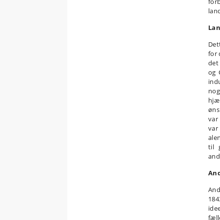
for
lan
Lan
Det
for
det
og 
ind
nog
hjæ
øns
var
var
ale
til
and
And
And
184
ide
fæl