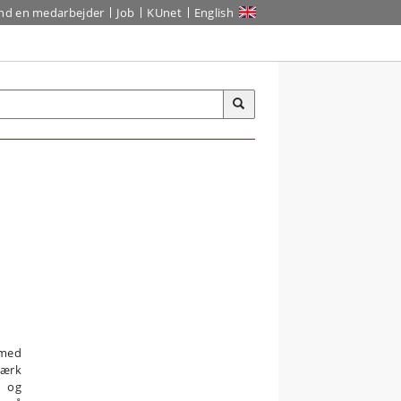
ind en medarbejder
Job
KUnet
English
 med
værk
r og