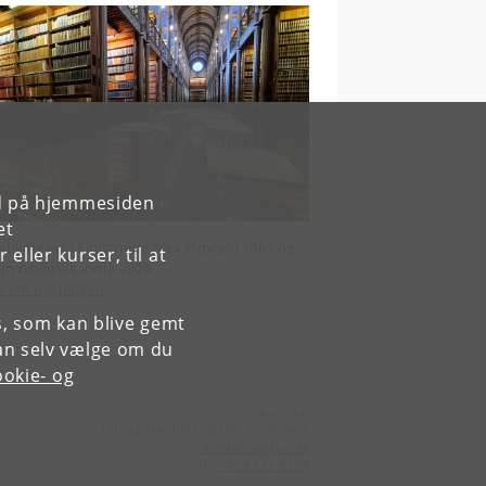
rd på hjemmesiden
et
iblioteket i Fiolstræde blev indviet i 1861 og
ller kurser, til at
 bibliotek indtil 2009.
en om bygningen
.
es, som kan blive gemt
an selv vælge om du
okie- og
Kontakt:
Universitetsbiblioteket i Fiolstræde
fiolstraede
@
ku
.
dk
Tlf:
+45 93 51 83 54