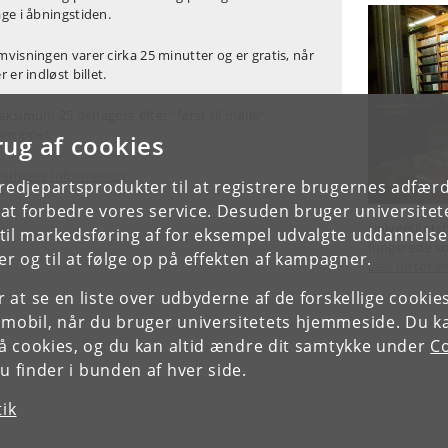
ge i åbningstiden.
visningen varer cirka 25 minutter og er gratis, når
r er indløst billet.
ksimum 25 deltagere efter ”først til mølle”-
incippet.
rug af cookies
erligere information
tredjepartsprodukter til at registrere brugernes adfæ
e at forbedre vores service. Desuden bruger universitet
Universitetsb
il markedsføring af for eksempel udvalgte uddannelser e
fungerede som
r og til at følge op på effekten af kampagner.
Læs histori
or at se en liste over udbyderne af de forskellige cooki
 mobil, når du bruger universitetets hjemmeside. Du k
slå cookies, og du kan altid ændre dit samtykke under
Co
 finder i bunden af hver side.
tik