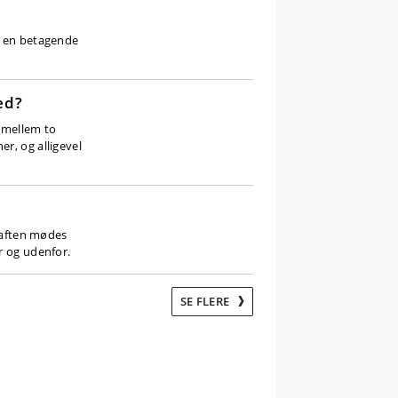
r en betagende
ed?
t mellem to
r, og alligevel
e aften mødes
r og udenfor.
SE FLERE