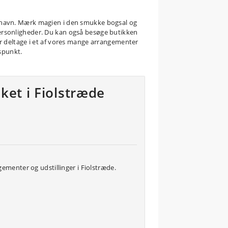
benhavn. Mærk magien i den smukke bogsal og
personligheder. Du kan også besøge butikken
ler deltage i et af vores mange arrangementer
spunkt.
ket i Fiolstræde
menter og udstillinger i Fiolstræde.