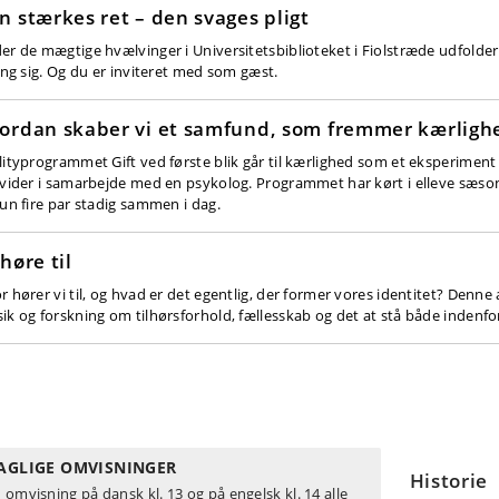
n stærkes ret – den svages pligt
er de mægtige hvælvinger i Universitetsbiblioteket i Fiolstræde udfolde
ring sig. Og du er inviteret med som gæst.
ordan skaber vi et samfund, som fremmer kærligh
lityprogrammet Gift ved første blik går til kærlighed som et eksperimen
ivider i samarbejde med en psykolog. Programmet har kørt i elleve sæsone
kun fire par stadig sammen i dag.
 høre til
r hører vi til, og hvad er det egentlig, der former vores identitet? Denn
ik og forskning om tilhørsforhold, fællesskab og det at stå både indenfo
AGLIGE OMVISNINGER
Historie
 omvisning på dansk kl. 13 og på engelsk kl. 14 alle