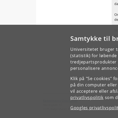
da
Om
de
Ma
pr
Samtykke til b
Yd
Universitetet bruger 
(statistik) for løbend
tredjepartsprodukter t
personalisere annonce
Klik på "Se cookies" f
på din computer eller
vil acceptere eller af
privatlivspolitik
som du
Københavns Universitet
Nørregade 10
Googles privatlivspoli
1165 København K