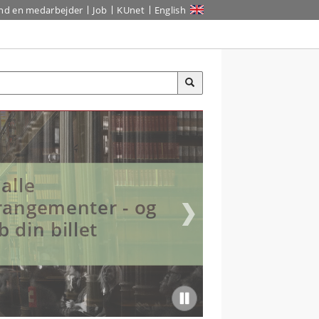
ind en medarbejder
Job
KUnet
English
 alle
rangementer - og
b din billet