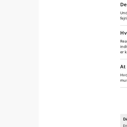
De
Und
fej
Hv
Rea
ind
er 
At
Hvo
mus
D
En