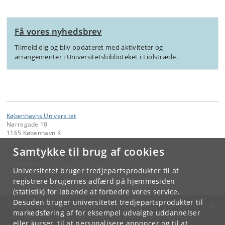
Få vores nyhedsbrev
Tilmeld dig og bliv opdateret med aktiviteter og
arrangementer i Universitetsbiblioteket i Fiolstræde.
Københavns Universitet
Nørregade 10
1165 København K
Samtykke til brug af cookies
Kontakt:
Universitetsbiblioteket i Fiolstræde
fiolstraede
@
ku
.
dk
Universitetet bruger tredjepartsprodukter til at
Tlf:
+45 93 51 83 54
registrere brugernes adfærd på hjemmesiden
(statistik) for løbende at forbedre vores service.
Desuden bruger universitetet tredjepartsprodukter til
KØBENHAVNS UNIVERSITET
markedsføring af for eksempel udvalgte uddannelser
eller kurser, til at personalisere annoncer og til at