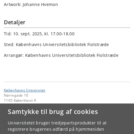
Artwork: Johanne Hvemon
Detaljer
Tid: 10. sept. 2025, kl. 17.00-18.00
Sted: Københavns Universitetsbibliotek Fiolstræde
Arrangør: Københavns Universitetsbibliotek Fiolstræde
Københavns Universitet
Nørregade 10
1165 København K
Samtykke til brug af cookies
Kontakt:
Universitetsbiblioteket i Fiolstræde
fiolstraede
@
ku
.
dk
Universitetet bruger tredjepartsprodukter til at
Tlf:
+45 93 51 83 54
registrere brugernes adfærd på hjemmesiden