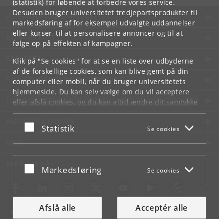
(statistik) for løbende at forbedre vores service.
Desuden bruger universitetet tredjepartsprodukter til
KØBENHAVNS UNIVERSITET
markedsføring af for eksempel udvalgte uddannelser
eller kurser, til at personalisere annoncer og til at
KONTAKT
følge op på effekten af kampagner.
SERVICES
Klik på "Se cookies" for at se en liste over udbyderne
af de forskellige cookies, som kan blive gemt på din
FOR STUDERENDE OG ANSATTE
computer eller mobil, når du bruger universitetets
hjemmeside. Du kan selv vælge om du vil acceptere
JOB OG KARRIERE
eller afslå cookies, og du kan altid ændre dit samtykke
under
Cookie- og privatlivspolitik
som du finder i
NØDSITUATIONER
bunden af hver side.
Acceptér eller afslå
Statistik
Se cookies
Googles privatlivspolitik
WEB
MØD KU PÅ
Acceptér eller afslå
Markedsføring
Se cookies
Afslå alle
Acceptér alle