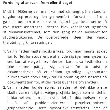
Fordeling af ansvar - frem eller tilbage?
Midt i 1980erne var man kommet så langt på afstand af
ungdomsoprøret og den gennemførte forkastelse af den
gamle studiestruktur i 1972, at nogen begyndte at tænke på
nye større ændringer. Ideerne blev kanaliseret igennem
studienævnssystemet, som den gang havde ansvaret for
studiestrukturen. De overordnede ideer, der vandt
tilslutning, gik i to retninger:
Valgfriheden måtte indskrænkes, fordi man mente, at det
var for let for studerende at snyde sig igennem systemet
ved kun at vælge lette, inferiøre kurser, så institutionen
ikke kunne påtage sig ansvar for at udstede
eksamensbevis på et sådant grundlag. Synspunktet
huskes mere som udtryk for en holdning end baseret på
dokumentation for, at der faktisk var tale om snyderi.
Valgfriheden burde styres således, at det ikke alene
skulle være muligt at vælge projektarbejde som en del af
uddannelsen, men at en stor del af uddannelsen skulle
bestå af problemorienteret, projektorganiseret
gruppearbejde. Dette synspunkt fremførtes især af