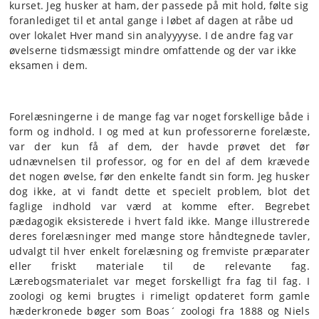
kurset. Jeg husker at ham, der passede på mit hold, følte sig
foranlediget til et antal gange i løbet af dagen at råbe ud
over lokalet Hver mand sin analyyyyse. I de andre fag var
øvelserne tidsmæssigt mindre omfattende og der var ikke
eksamen i dem.
Forelæsningerne i de mange fag var noget forskellige både i
form og indhold. I og med at kun professorerne forelæste,
var der kun få af dem, der havde prøvet det før
udnævnelsen til professor, og for en del af dem krævede
det nogen øvelse, før den enkelte fandt sin form. Jeg husker
dog ikke, at vi fandt dette et specielt problem, blot det
faglige indhold var værd at komme efter. Begrebet
pædagogik eksisterede i hvert fald ikke. Mange illustrerede
deres forelæsninger med mange store håndtegnede tavler,
udvalgt til hver enkelt forelæsning og fremviste præparater
eller friskt materiale til de relevante fag.
Lærebogsmaterialet var meget forskelligt fra fag til fag. I
zoologi og kemi brugtes i rimeligt opdateret form gamle
hæderkronede bøger som Boas´ zoologi fra 1888 og Niels