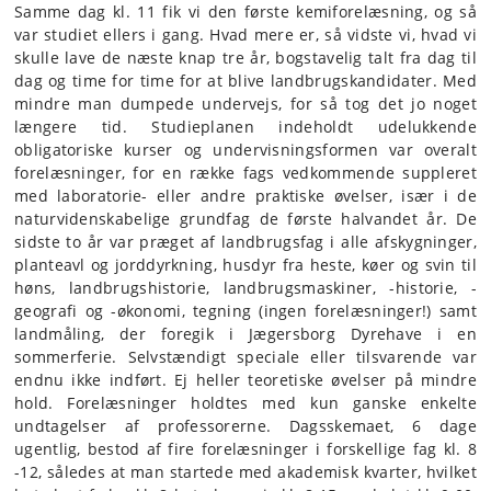
Samme dag kl. 11 fik vi den første kemiforelæsning, og så
var studiet ellers i gang. Hvad mere er, så vidste vi, hvad vi
skulle lave de næste knap tre år, bogstavelig talt fra dag til
dag og time for time for at blive landbrugskandidater. Med
mindre man dumpede undervejs, for så tog det jo noget
længere tid. Studieplanen indeholdt udelukkende
obligatoriske kurser og undervisningsformen var overalt
forelæsninger, for en række fags vedkommende suppleret
med laboratorie- eller andre praktiske øvelser, især i de
naturvidenskabelige grundfag de første halvandet år. De
sidste to år var præget af landbrugsfag i alle afskygninger,
planteavl og jorddyrkning, husdyr fra heste, køer og svin til
høns, landbrugshistorie, landbrugsmaskiner, -historie, -
geografi og -økonomi, tegning (ingen forelæsninger!) samt
landmåling, der foregik i Jægersborg Dyrehave i en
sommerferie. Selvstændigt speciale eller tilsvarende var
endnu ikke indført. Ej heller teoretiske øvelser på mindre
hold. Forelæsninger holdtes med kun ganske enkelte
undtagelser af professorerne. Dagsskemaet, 6 dage
ugentlig, bestod af fire forelæsninger i forskellige fag kl. 8
-12, således at man startede med akademisk kvarter, hvilket