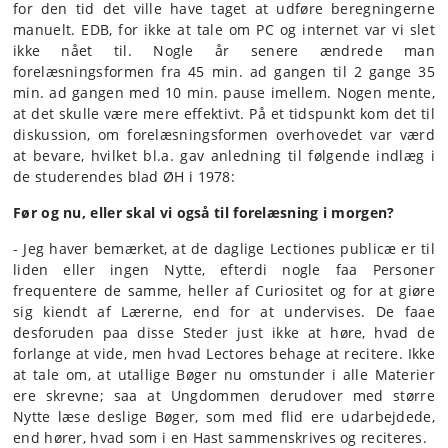
for den tid det ville have taget at udføre beregningerne
manuelt. EDB, for ikke at tale om PC og internet var vi slet
ikke nået til. Nogle år senere ændrede man
forelæsningsformen fra 45 min. ad gangen til 2 gange 35
min. ad gangen med 10 min. pause imellem. Nogen mente,
at det skulle være mere effektivt. På et tidspunkt kom det til
diskussion, om forelæsningsformen overhovedet var værd
at bevare, hvilket bl.a. gav anledning til følgende indlæg i
de studerendes blad ØH i 1978:
Før og nu, eller skal vi også til forelæsning i morgen?
- Jeg haver bemærket, at de daglige Lectiones publicæ er til
liden eller ingen Nytte, efterdi nogle faa Personer
frequentere de samme, heller af Curiositet og for at giøre
sig kiendt af Lærerne, end for at undervises. De faae
desforuden paa disse Steder just ikke at høre, hvad de
forlange at vide, men hvad Lectores behage at recitere. Ikke
at tale om, at utallige Bøger nu omstunder i alle Materier
ere skrevne; saa at Ungdommen derudover med større
Nytte læse deslige Bøger, som med flid ere udarbejdede,
end hører, hvad som i en Hast sammenskrives og reciteres.