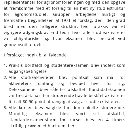
repræsentanter for agronomforeningen og med den opgave
at fremkomme med et forslag til en helt ny studiestruktur
for agronomstudiet. Gruppen arbejdede hurtigt og
fremsatte i begyndelsen af 1971 et forslag, der i den grad
brød med den tidligere struktur, hvor praksis var et
vigtigere adgangskrav end teori, hvor alle studieaktiviteter
var obligatoriske og, hvor eksamen blev bestået ved
gennemsnit af dele.
I forslaget indgik bl.a. følgende:
Praksis bortfaldt og studentereksamen blev indført som
adgangsbetingelse
Alle studieaktiviteter blev pointsat som mål for
aktivitetens omfang og bestået hver for sig.
Deleksamener blev således afskaffet. Kandidateksamen
var bestået, når den studerende havde bestået aktiviteter
til i alt 80 90 point afhængig af valg af studieaktiviteter.
Alle kurser blev valgfrie for den enkelte studerende.
Mundtlig eksamen blev stort set afskaffet,
standardeksamensform for kurser blev en 4 timers
skriftlig prøve med hjælpemidler.