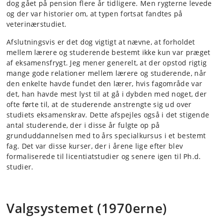
dog gået på pension flere år tidligere. Men rygterne levede
og der var historier om, at typen fortsat fandtes på
veterinærstudiet.
Afslutningsvis er det dog vigtigt at nævne, at forholdet
mellem lærere og studerende bestemt ikke kun var præget
af eksamensfrygt. Jeg mener generelt, at der opstod rigtig
mange gode relationer mellem lærere og studerende, når
den enkelte havde fundet den lærer, hvis fagområde var
det, han havde mest lyst til at gå i dybden med noget, der
ofte førte til, at de studerende anstrengte sig ud over
studiets eksamenskrav. Dette afspejles også i det stigende
antal studerende, der i disse år fulgte op på
grunduddannelsen med to års specialkursus i et bestemt
fag. Det var disse kurser, der i årene lige efter blev
formaliserede til licentiatstudier og senere igen til Ph.d.
studier.
Valgsystemet (1970erne)