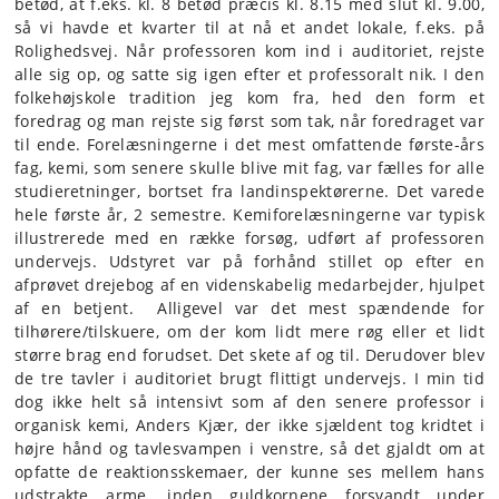
betød, at f.eks. kl. 8 betød præcis kl. 8.15 med slut kl. 9.00,
så vi havde et kvarter til at nå et andet lokale, f.eks. på
Rolighedsvej. Når professoren kom ind i auditoriet, rejste
alle sig op, og satte sig igen efter et professoralt nik. I den
folkehøjskole tradition jeg kom fra, hed den form et
foredrag og man rejste sig først som tak, når foredraget var
til ende. Forelæsningerne i det mest omfattende første-års
fag, kemi, som senere skulle blive mit fag, var fælles for alle
studieretninger, bortset fra landinspektørerne. Det varede
hele første år, 2 semestre. Kemiforelæsningerne var typisk
illustrerede med en række forsøg, udført af professoren
undervejs. Udstyret var på forhånd stillet op efter en
afprøvet drejebog af en videnskabelig medarbejder, hjulpet
af en betjent. Alligevel var det mest spændende for
tilhørere/tilskuere, om der kom lidt mere røg eller et lidt
større brag end forudset. Det skete af og til. Derudover blev
de tre tavler i auditoriet brugt flittigt undervejs. I min tid
dog ikke helt så intensivt som af den senere professor i
organisk kemi, Anders Kjær, der ikke sjældent tog kridtet i
højre hånd og tavlesvampen i venstre, så det gjaldt om at
opfatte de reaktionsskemaer, der kunne ses mellem hans
udstrakte arme, inden guldkornene forsvandt under