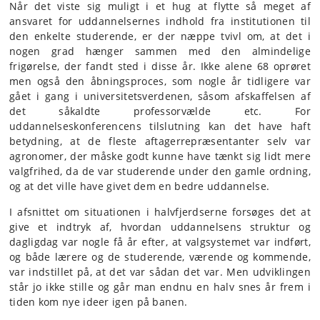
Når det viste sig muligt i et hug at flytte så meget af
ansvaret for uddannelsernes indhold fra institutionen til
den enkelte studerende, er der næppe tvivl om, at det i
nogen grad hænger sammen med den almindelige
frigørelse, der fandt sted i disse år. Ikke alene 68 oprøret
men også den åbningsproces, som nogle år tidligere var
gået i gang i universitetsverdenen, såsom afskaffelsen af
det såkaldte professorvælde etc. For
uddannelseskonferencens tilslutning kan det have haft
betydning, at de fleste aftagerrepræsentanter selv var
agronomer, der måske godt kunne have tænkt sig lidt mere
valgfrihed, da de var studerende under den gamle ordning,
og at det ville have givet dem en bedre uddannelse.
I afsnittet om situationen i halvfjerdserne forsøges det at
give et indtryk af, hvordan uddannelsens struktur og
dagligdag var nogle få år efter, at valgsystemet var indført,
og både lærere og de studerende, værende og kommende,
var indstillet på, at det var sådan det var. Men udviklingen
står jo ikke stille og går man endnu en halv snes år frem i
tiden kom nye ideer igen på banen.