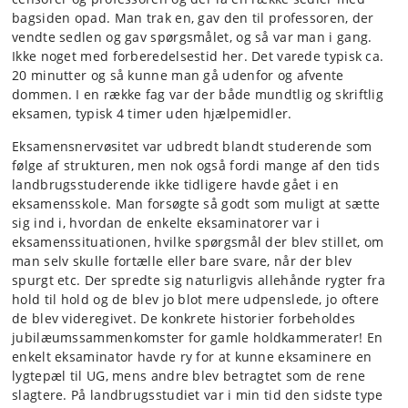
bagsiden opad. Man trak en, gav den til professoren, der
vendte sedlen og gav spørgsmålet, og så var man i gang.
Ikke noget med forberedelsestid her. Det varede typisk ca.
20 minutter og så kunne man gå udenfor og afvente
dommen. I en række fag var der både mundtlig og skriftlig
eksamen, typisk 4 timer uden hjælpemidler.
Eksamensnervøsitet var udbredt blandt studerende som
følge af strukturen, men nok også fordi mange af den tids
landbrugsstuderende ikke tidligere havde gået i en
eksamensskole. Man forsøgte så godt som muligt at sætte
sig ind i, hvordan de enkelte eksaminatorer var i
eksamenssituationen, hvilke spørgsmål der blev stillet, om
man selv skulle fortælle eller bare svare, når der blev
spurgt etc. Der spredte sig naturligvis allehånde rygter fra
hold til hold og de blev jo blot mere udpenslede, jo oftere
de blev videregivet. De konkrete historier forbeholdes
jubilæumssammenkomster for gamle holdkammerater! En
enkelt eksaminator havde ry for at kunne eksaminere en
lygtepæl til UG, mens andre blev betragtet som de rene
slagtere. På landbrugsstudiet var i min tid den sidste type