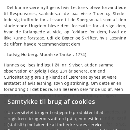
- Det kunne være nyttigere, hvis Lectores bleve forvandlede
til Responsores, saaledes,at de paa visse Tider og Steder
lode sig indfinde for at svare til de Spørgsmaal, som af den
studerende Ungdom bleve dem foresatte; for at sige dem,
hvad de forlangede at vide, og forklare for dem, hvad de
ikke kunne forstaae, udi de Bøger og Skrifter, hvis Læsning
de tilforn havde recommenderet dem
- Ludvig Holberg: Moralske Tanker, 1774)
Hannes og Ilses indlæg i ØH nr. 9 viser, at den samme
observation er gyldig i dag, 234 år senere, om end
Curiositet og giøre sig kiendt af Lærerene synes at være
erstattet af avislæsning, søvn og strikning. Om dette er en
forandring til det bedre, kan læseren selv finde ud af. Men
kan den gamle moralists forslag til forvandling bruges i
Samtykke til brug af cookies
dag? Det tror jeg det kan i mange tilfælde..
Om end brugen af lærerne som responsores forøgedes, så
Universitetet bruger tredjepartsprodukter til at
overlevede forelæsningsformen alligevel, formentlig også
registrere brugernes adfærd på hjemmesiden
takket være, at det senere blev obligatorisk for ph.d.
(statistik) for løbende at forbedre vores service.