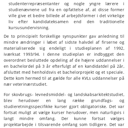
studenterrepræsentanter og nogle yngre lærere i
studienævnene ud fra en opfattelse af, at disse former
ville give et bedre billede af arbejdsformer i det virkelige
liv efter kandidateksamen end den traditionelle
kursusundervisning.
De to principielt forskellige synspunkter gav anledning til
mindre ændringer i løbet af sidste halvdel af firserne og
materialiserede sig endeligt i studieplanen af 1992,
iværksat 1993/94. I denne studieplan er indbygget den
overordnet besluttede opdeling af de højere uddannelser i
en bachelordel på 3 år efterfulgt af en kandidatdel på 2år,
afsluttet med henholdsvis et bachelorprojekt og et speciale.
Dette kom hermed til at gælde for alle KVLs uddannelser på
nær veterinærstudiet.
For skovbrugs- levnedsmiddel- og landskabsarkitektstudiet,
blev herudover en lang række grundfags- og
studieretningsspecifikke kurser gjort obligatoriske. Det var
fortsat muligt at vælge kurser herudover, men naturligvis i
langt mindre omfang. Der kunne fortsat vælges
projektarbejde i tilsvarende omfang som tidligere. Det var