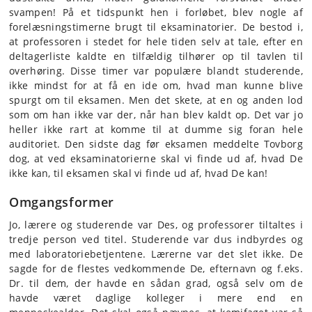
svampen! På et tidspunkt hen i forløbet, blev nogle af
forelæsningstimerne brugt til eksaminatorier. De bestod i,
at professoren i stedet for hele tiden selv at tale, efter en
deltagerliste kaldte en tilfældig tilhører op til tavlen til
overhøring. Disse timer var populære blandt studerende,
ikke mindst for at få en ide om, hvad man kunne blive
spurgt om til eksamen. Men det skete, at en og anden lod
som om han ikke var der, når han blev kaldt op. Det var jo
heller ikke rart at komme til at dumme sig foran hele
auditoriet. Den sidste dag før eksamen meddelte Tovborg
dog, at ved eksaminatorierne skal vi finde ud af, hvad De
ikke kan, til eksamen skal vi finde ud af, hvad De kan!
Omgangsformer
Jo, lærere og studerende var Des, og professorer tiltaltes i
tredje person ved titel. Studerende var dus indbyrdes og
med laboratoriebetjentene. Lærerne var det slet ikke. De
sagde for de flestes vedkommende De, efternavn og f.eks.
Dr. til dem, der havde en sådan grad, også selv om de
havde været daglige kolleger i mere end en