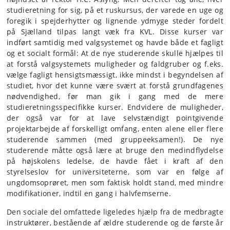
studieretning for sig, på et ruskursus, der varede en uge og
foregik i spejderhytter og lignende ydmyge steder fordelt
på Sjælland tilpas langt væk fra KVL. Disse kurser var
indført samtidig med valgsystemet og havde både et fagligt
og et socialt formål: At de nye studerende skulle hjælpes til
at forstå valgsystemets muligheder og faldgruber og f.eks.
vælge fagligt hensigtsmæssigt, ikke mindst i begyndelsen af
studiet, hvor det kunne være svært at forstå grundfagenes
nødvendighed, før man gik i gang med de mere
studieretningsspecifikke kurser. Endvidere de muligheder,
der også var for at lave selvstændigt pointgivende
projektarbejde af forskelligt omfang, enten alene eller flere
studerende sammen (med gruppeeksamen!). De nye
studerende måtte også lære at bruge den medindflydelse
på højskolens ledelse, de havde fået i kraft af den
styrelseslov for universiteterne, som var en følge af
ungdomsoprøret, men som faktisk holdt stand, med mindre
modifikationer, indtil en gang i halvfemserne.
Den sociale del omfattede ligeledes hjælp fra de medbragte
instruktører, bestående af ældre studerende og de første år