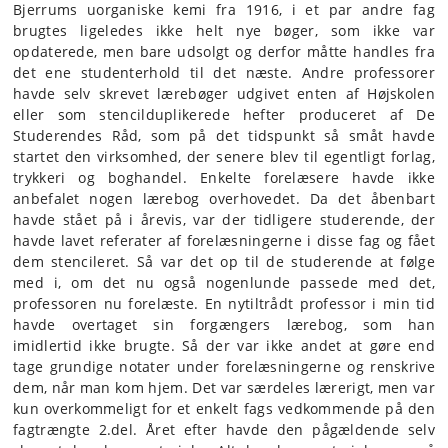
Bjerrums uorganiske kemi fra 1916, i et par andre fag
brugtes ligeledes ikke helt nye bøger, som ikke var
opdaterede, men bare udsolgt og derfor måtte handles fra
det ene studenterhold til det næste. Andre professorer
havde selv skrevet lærebøger udgivet enten af Højskolen
eller som stencilduplikerede hefter produceret af De
Studerendes Råd, som på det tidspunkt så småt havde
startet den virksomhed, der senere blev til egentligt forlag,
trykkeri og boghandel. Enkelte forelæsere havde ikke
anbefalet nogen lærebog overhovedet. Da det åbenbart
havde stået på i årevis, var der tidligere studerende, der
havde lavet referater af forelæsningerne i disse fag og fået
dem stencileret. Så var det op til de studerende at følge
med i, om det nu også nogenlunde passede med det,
professoren nu forelæste. En nytiltrådt professor i min tid
havde overtaget sin forgængers lærebog, som han
imidlertid ikke brugte. Så der var ikke andet at gøre end
tage grundige notater under forelæsningerne og renskrive
dem, når man kom hjem. Det var særdeles lærerigt, men var
kun overkommeligt for et enkelt fags vedkommende på den
fagtrængte 2.del. Året efter havde den pågældende selv