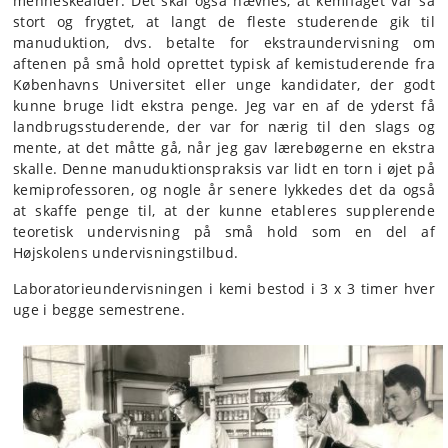
menneskealder. Det skal også nævnes, at kemifaget var så
stort og frygtet, at langt de fleste studerende gik til
manuduktion, dvs. betalte for ekstraundervisning om
aftenen på små hold oprettet typisk af kemistuderende fra
Københavns Universitet eller unge kandidater, der godt
kunne bruge lidt ekstra penge. Jeg var en af de yderst få
landbrugsstuderende, der var for nærig til den slags og
mente, at det måtte gå, når jeg gav lærebøgerne en ekstra
skalle. Denne manuduktionspraksis var lidt en torn i øjet på
kemiprofessoren, og nogle år senere lykkedes det da også
at skaffe penge til, at der kunne etableres supplerende
teoretisk undervisning på små hold som en del af
Højskolens undervisningstilbud.
Laboratorieundervisningen i kemi bestod i 3 x 3 timer hver
uge i begge semestrene.