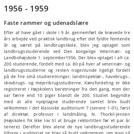
1956 - 1959
Faste rammer og udenadslære
Efter at have gået i skole i 9 år, gennemført de krævede tre
års arbejde ved praktisk landbrug efter det fyldte femtende
år og været på landbrugsskole, blev jeg optaget som
landbrugsstuderende ved Den kongelige Veterinær- og
Landbohøjskole 1. september1956. Der blev optaget i alt ca.
200 studerende, fordelt med ca. 80 på hver af veterinær- og
landbrugsstudierne og resten nogenlunde ligeligt fordelt
på de fire små studieretninger, landinspektør-, havebrugs-,
skovbrugs- og mejeribrugsstudierne. Kønsfordeling er ikke
registreret i Højskolens beretninger fra den gang, men der
var færre end 10 piger blandt de 200. Studiet begyndte
med at alle nyoptagne studerende samlet blev budt
velkommen i det klassiske auditorium 7 (senere 1-01), først
af direktør, professor i landmåling, N. Thorkil-Jensen
(Højskolen fik ikke lov til at bruge rektortitlen før et par år
senere). Derefter blev alene de nye landbrugsstuderende
tilbage i auditoriet og blev så budt velkommen, om man så