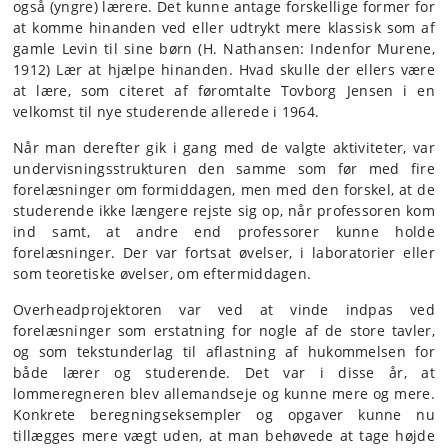
også (yngre) lærere. Det kunne antage forskellige former for
at komme hinanden ved eller udtrykt mere klassisk som af
gamle Levin til sine børn (H. Nathansen: Indenfor Murene,
1912) Lær at hjælpe hinanden. Hvad skulle der ellers være
at lære, som citeret af føromtalte Tovborg Jensen i en
velkomst til nye studerende allerede i 1964.
Når man derefter gik i gang med de valgte aktiviteter, var
undervisningsstrukturen den samme som før med fire
forelæsninger om formiddagen, men med den forskel, at de
studerende ikke længere rejste sig op, når professoren kom
ind samt, at andre end professorer kunne holde
forelæsninger. Der var fortsat øvelser, i laboratorier eller
som teoretiske øvelser, om eftermiddagen.
Overheadprojektoren var ved at vinde indpas ved
forelæsninger som erstatning for nogle af de store tavler,
og som tekstunderlag til aflastning af hukommelsen for
både lærer og studerende. Det var i disse år, at
lommeregneren blev allemandseje og kunne mere og mere.
Konkrete beregningseksempler og opgaver kunne nu
tillægges mere vægt uden, at man behøvede at tage højde