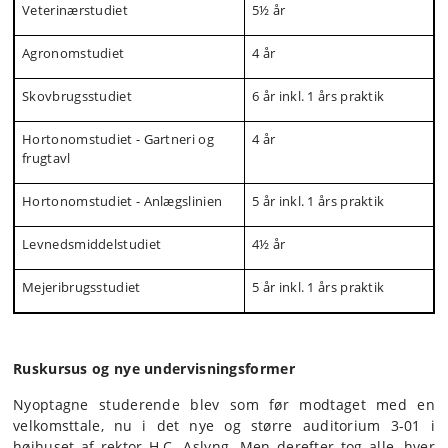
Veterinærstudiet
5½ år
Agronomstudiet
4 år
Skovbrugsstudiet
6 år inkl. 1 års praktik
Hortonomstudiet - Gartneri og
4 år
frugtavl
Hortonomstudiet - Anlægslinien
5 år inkl. 1 års praktik
Levnedsmiddelstudiet
4½ år
Mejeribrugsstudiet
5 år inkl. 1 års praktik
Ruskursus og nye undervisningsformer
Nyoptagne studerende blev som før modtaget med en
velkomsttale, nu i det nye og større auditorium 3-01 i
højhuset af rektor H.C. Aslyng. Men derefter tog alle, hver