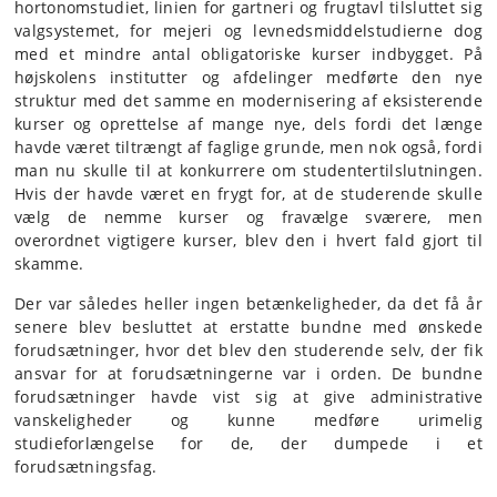
hortonomstudiet, linien for gartneri og frugtavl tilsluttet sig
valgsystemet, for mejeri og levnedsmiddelstudierne dog
med et mindre antal obligatoriske kurser indbygget. På
højskolens institutter og afdelinger medførte den nye
struktur med det samme en modernisering af eksisterende
kurser og oprettelse af mange nye, dels fordi det længe
havde været tiltrængt af faglige grunde, men nok også, fordi
man nu skulle til at konkurrere om studentertilslutningen.
Hvis der havde været en frygt for, at de studerende skulle
vælg de nemme kurser og fravælge sværere, men
overordnet vigtigere kurser, blev den i hvert fald gjort til
skamme.
Der var således heller ingen betænkeligheder, da det få år
senere blev besluttet at erstatte bundne med ønskede
forudsætninger, hvor det blev den studerende selv, der fik
ansvar for at forudsætningerne var i orden. De bundne
forudsætninger havde vist sig at give administrative
vanskeligheder og kunne medføre urimelig
studieforlængelse for de, der dumpede i et
forudsætningsfag.