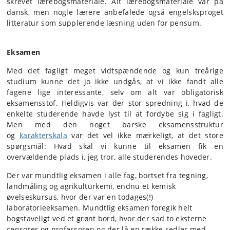
skrevet lærebogsmateriale. Alt lærebogsmateriale var på
dansk, men nogle lærere anbefalede også engelsksproget
litteratur som supplerende læsning uden for pensum.
Eksamen
Med det fagligt meget vidtspændende og kun treårige
studium kunne det jo ikke undgås, at vi ikke fandt alle
fagene lige interessante, selv om alt var obligatorisk
eksamensstof. Heldigvis var der stor spredning i, hvad de
enkelte studerende havde lyst til at fordybe sig i fagligt.
Men med den noget barske eksamensstruktur
og
karakterskala
var det vel ikke mærkeligt, at det store
spørgsmål: Hvad skal vi kunne til eksamen fik en
overvældende plads i, jeg tror, alle studerendes hoveder.
Der var mundtlig eksamen i alle fag, bortset fra tegning,
landmåling og agrikulturkemi, endnu et kemisk
øvelseskursus, hvor der var en todages(!)
laboratorieeksamen. Mundtlig eksamen foregik helt
bogstaveligt ved et grønt bord, hvor der sad to eksterne
censorer og professoren og der lå en række sedler med