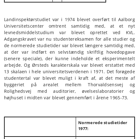
Landinspektørstudiet var i 1974 blevet overført til Aalborg
Universitetscenter omtrent samtidig med, at et nyt
levnedsmiddelstudium var blevet oprettet ved KVL.
Adgangskravet var nu studentereksamen for alle studier og
de normerede studietider var blevet længere samtidig med,
at der var indført en selvstændig skriftlig hovedopgave
(senere speciale), der kunne indeholde et eksperimentelt
arbejde. Og Ørsteds karakterskala var blevet erstattet med
13 skalaen i hele universitetsverdenen i 1971. Det forøgede
studentertal var blevet muligt i kraft af, at det meste af
byggeriet på arealet mellem Thorvaldsensvej og
Rolighedsvej med auditorier, øvelseslaboratorier og
højhuset i midten var blevet gennemført i årene 1965-73.
Normerede studietider
1977: