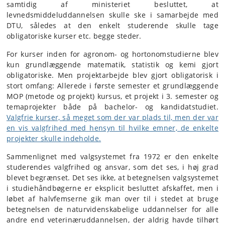
samtidig af ministeriet besluttet, at
levnedsmiddeluddannelsen skulle ske i samarbejde med
DTU, således at den enkelt studerende skulle tage
obligatoriske kurser etc. begge steder.
For kurser inden for agronom- og hortonomstudierne blev
kun grundlæggende matematik, statistik og kemi gjort
obligatoriske. Men projektarbejde blev gjort obligatorisk i
stort omfang: Allerede i første semester et grundlæggende
MOP (metode og projekt) kursus, et projekt i 3. semester og
temaprojekter både på bachelor- og kandidatstudiet.
Valgfrie kurser, så meget som der var plads til, men der var
en vis valgfrihed med hensyn til hvilke emner, de enkelte
projekter skulle indeholde.
Sammenlignet med valgsystemet fra 1972 er den enkelte
studerendes valgfrihed og ansvar, som det ses, i høj grad
blevet begrænset. Det ses ikke, at betegnelsen valgsystemet
i studiehåndbøgerne er eksplicit besluttet afskaffet, men i
løbet af halvfemserne gik man over til i stedet at bruge
betegnelsen de naturvidenskabelige uddannelser for alle
andre end veterinæruddannelsen, der aldrig havde tilhørt