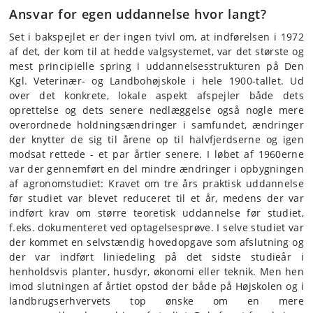
Ansvar for egen uddannelse hvor langt?
Set i bakspejlet er der ingen tvivl om, at indførelsen i 1972
af det, der kom til at hedde valgsystemet, var det største og
mest principielle spring i uddannelsesstrukturen på Den
Kgl. Veterinær- og Landbohøjskole i hele 1900-tallet. Ud
over det konkrete, lokale aspekt afspejler både dets
oprettelse og dets senere nedlæggelse også nogle mere
overordnede holdningsændringer i samfundet, ændringer
der knytter de sig til årene op til halvfjerdserne og igen
modsat rettede - et par årtier senere. I løbet af 1960erne
var der gennemført en del mindre ændringer i opbygningen
af agronomstudiet: Kravet om tre års praktisk uddannelse
før studiet var blevet reduceret til et år, medens der var
indført krav om større teoretisk uddannelse før studiet,
f.eks. dokumenteret ved optagelsesprøve. I selve studiet var
der kommet en selvstændig hovedopgave som afslutning og
der var indført liniedeling på det sidste studieår i
henholdsvis planter, husdyr, økonomi eller teknik. Men hen
imod slutningen af årtiet opstod der både på Højskolen og i
landbrugserhvervets top ønske om en mere