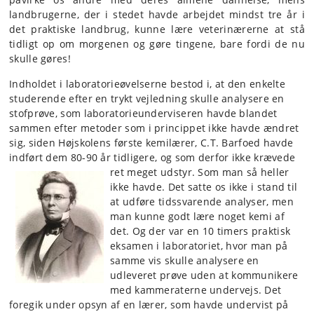
landbrugerne, der i stedet havde arbejdet mindst tre år i
det praktiske landbrug, kunne lære veterinærerne at stå
tidligt op om morgenen og gøre tingene, bare fordi de nu
skulle gøres!
Indholdet i laboratorieøvelserne bestod i, at den enkelte
studerende efter en trykt vejledning skulle analysere en
stofprøve, som laboratorieunderviseren havde blandet
sammen efter metoder som i princippet ikke havde ændret
sig, siden Højskolens første kemilærer, C.T. Barfoed havde
indført dem 80-90 år tidligere, og som derfor ikke krævede
ret meget udstyr.
Som man så heller
ikke havde. Det satte os ikke i stand til
at udføre tidssvarende analyser, men
man kunne godt lære noget kemi af
det. Og der var en 10 timers praktisk
eksamen i laboratoriet, hvor man på
samme vis skulle analysere en
udleveret prøve uden at kommunikere
med kammeraterne undervejs. Det
foregik under opsyn af en lærer, som havde undervist på