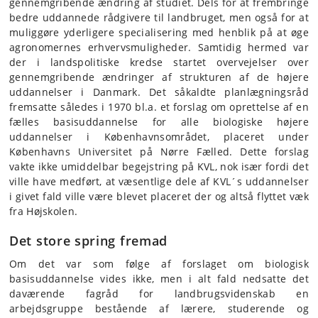
gennemgribende ændring af studiet. Dels for at frembringe
bedre uddannede rådgivere til landbruget, men også for at
muliggøre yderligere specialisering med henblik på at øge
agronomernes erhvervsmuligheder. Samtidig hermed var
der i landspolitiske kredse startet overvejelser over
gennemgribende ændringer af strukturen af de højere
uddannelser i Danmark. Det såkaldte planlægningsråd
fremsatte således i 1970 bl.a. et forslag om oprettelse af en
fælles basisuddannelse for alle biologiske højere
uddannelser i Københavnsområdet, placeret under
Københavns Universitet på Nørre Fælled. Dette forslag
vakte ikke umiddelbar begejstring på KVL, nok især fordi det
ville have medført, at væsentlige dele af KVL´s uddannelser
i givet fald ville være blevet placeret der og altså flyttet væk
fra Højskolen.
Det store spring fremad
Om det var som følge af forslaget om biologisk
basisuddannelse vides ikke, men i alt fald nedsatte det
daværende fagråd for landbrugsvidenskab en
arbejdsgruppe bestående af lærere, studerende og