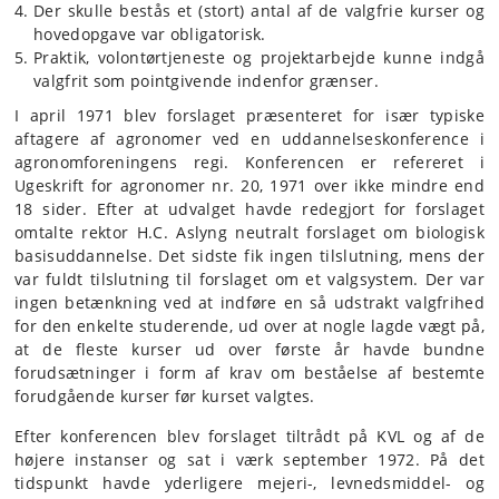
Der skulle bestås et (stort) antal af de valgfrie kurser og
hovedopgave var obligatorisk.
Praktik, volontørtjeneste og projektarbejde kunne indgå
valgfrit som pointgivende indenfor grænser.
I april 1971 blev forslaget præsenteret for især typiske
aftagere af agronomer ved en uddannelseskonference i
agronomforeningens regi. Konferencen er refereret i
Ugeskrift for agronomer nr. 20, 1971 over ikke mindre end
18 sider. Efter at udvalget havde redegjort for forslaget
omtalte rektor H.C. Aslyng neutralt forslaget om biologisk
basisuddannelse. Det sidste fik ingen tilslutning, mens der
var fuldt tilslutning til forslaget om et valgsystem. Der var
ingen betænkning ved at indføre en så udstrakt valgfrihed
for den enkelte studerende, ud over at nogle lagde vægt på,
at de fleste kurser ud over første år havde bundne
forudsætninger i form af krav om beståelse af bestemte
forudgående kurser før kurset valgtes.
Efter konferencen blev forslaget tiltrådt på KVL og af de
højere instanser og sat i værk september 1972. På det
tidspunkt havde yderligere mejeri-, levnedsmiddel- og