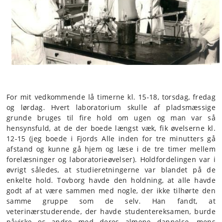
For mit vedkommende lå timerne kl. 15-18, torsdag, fredag
og lørdag. Hvert laboratorium skulle af pladsmæssige
grunde bruges til fire hold om ugen og man var så
hensynsfuld, at de der boede længst væk, fik øvelserne kl.
12-15 (jeg boede i Fjords Alle inden for tre minutters gå
afstand og kunne gå hjem og læse i de tre timer mellem
forelæsninger og laboratorieøvelser). Holdfordelingen var i
øvrigt således, at studieretningerne var blandet på de
enkelte hold. Tovborg havde den holdning, at alle havde
godt af at være sammen med nogle, der ikke tilhørte den
samme gruppe som de selv. Han fandt, at
veterinærstuderende, der havde studentereksamen, burde
påvirke os andre med deres almene dannelse, mens