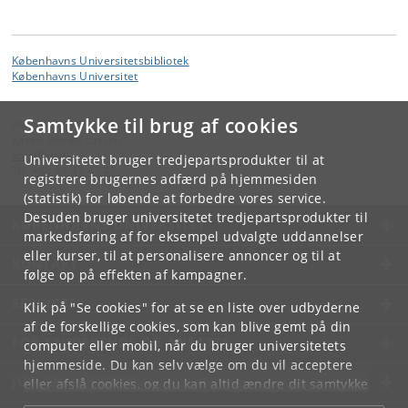
Københavns Universitetsbibliotek
Københavns Universitet
Samtykke til brug af cookies
Kontakt:
Karen Bendix Larsen
kbla
@
kb
.
dk
Universitetet bruger tredjepartsprodukter til at
Tlf:
+45 33 47 47 47
registrere brugernes adfærd på hjemmesiden
(statistik) for løbende at forbedre vores service.
Desuden bruger universitetet tredjepartsprodukter til
KØBENHAVNS UNIVERSITET
markedsføring af for eksempel udvalgte uddannelser
eller kurser, til at personalisere annoncer og til at
KONTAKT
følge op på effekten af kampagner.
SERVICES
Klik på "Se cookies" for at se en liste over udbyderne
af de forskellige cookies, som kan blive gemt på din
FOR STUDERENDE OG ANSATTE
computer eller mobil, når du bruger universitetets
hjemmeside. Du kan selv vælge om du vil acceptere
JOB OG KARRIERE
eller afslå cookies, og du kan altid ændre dit samtykke
under
Cookie- og privatlivspolitik
som du finder i