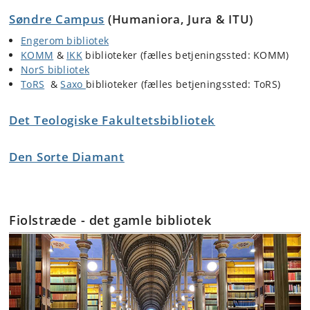
Søndre Campus
(Humaniora, Jura & ITU)
Engerom bibliotek
KOMM
&
IKK
biblioteker (fælles betjeningssted: KOMM)
NorS bibliotek
ToRS
&
Saxo
biblioteker (fælles betjeningssted: ToRS)
Det Teologiske Fakultetsbibliotek
Den Sorte Diamant
Fiolstræde - det gamle bibliotek