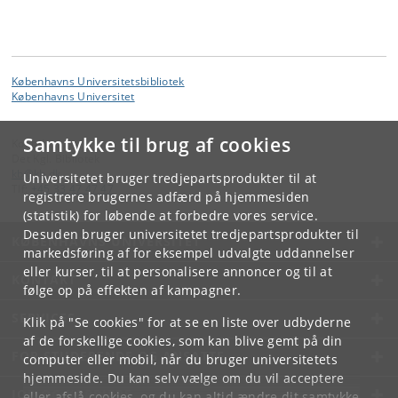
Københavns Universitetsbibliotek
Københavns Universitet
Samtykke til brug af cookies
Kontakt:
Det Kgl. Bibliotek
kb
@
kb
.
dk
Universitetet bruger tredjepartsprodukter til at
Tlf:
+45 33 47 47 47
registrere brugernes adfærd på hjemmesiden
(statistik) for løbende at forbedre vores service.
Desuden bruger universitetet tredjepartsprodukter til
KØBENHAVNS UNIVERSITET
markedsføring af for eksempel udvalgte uddannelser
eller kurser, til at personalisere annoncer og til at
KONTAKT
følge op på effekten af kampagner.
SERVICES
Klik på "Se cookies" for at se en liste over udbyderne
af de forskellige cookies, som kan blive gemt på din
FOR STUDERENDE OG ANSATTE
computer eller mobil, når du bruger universitetets
hjemmeside. Du kan selv vælge om du vil acceptere
JOB OG KARRIERE
eller afslå cookies, og du kan altid ændre dit samtykke