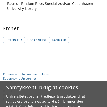
Rasmus Rindom Riise, Special Advisor, Copenhagen
University Library​
Emner
LITTERATUR
UDDANNELSE
DANMARK
Københavns Universitetsbibliotek
Københavns Universitet
Samtykke til brug af cookies
Kontakt:
KUB Søndre Campus
Universitetet bruger tredjepartsprodukter til at
kb
@
kb
.
dk
registrere brugernes adfærd på hjemmesiden
(statistik) for løbende at forbedre vores service.