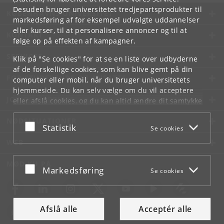
Desuden bruger universitetet tredjepartsprodukter til
KØBENHAVNS UNIVERSITET
markedsføring af for eksempel udvalgte uddannelser
eller kurser, til at personalisere annoncer og til at
KONTAKT
følge op på effekten af kampagner.
SERVICES
Klik på "Se cookies" for at se en liste over udbyderne
af de forskellige cookies, som kan blive gemt på din
FOR STUDERENDE OG ANSATTE
computer eller mobil, når du bruger universitetets
hjemmeside. Du kan selv vælge om du vil acceptere
JOB OG KARRIERE
eller afslå cookies, og du kan altid ændre dit samtykke
under
Cookie- og privatlivspolitik
som du finder i
NØDSITUATIONER
bunden af hver side.
Acceptér eller afslå
Statistik
Se cookies
Googles privatlivspolitik
WEB
MØD KU PÅ
Acceptér eller afslå
Markedsføring
Se cookies
Afslå alle
Acceptér alle