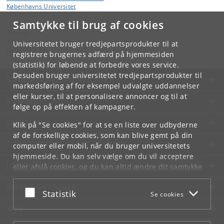
Københavns Universitet
Samtykke til brug af cookies
Kontakt:
Sara Pors Jepsen
Universitetet bruger tredjepartsprodukter til at
phl675
@
ku
.
dk
registrere brugernes adfærd på hjemmesiden
(statistik) for løbende at forbedre vores service.
Desuden bruger universitetet tredjepartsprodukter til
KØBENHAVNS UNIVERSITET
markedsføring af for eksempel udvalgte uddannelser
eller kurser, til at personalisere annoncer og til at
KONTAKT
følge op på effekten af kampagner.
SERVICES
Klik på "Se cookies" for at se en liste over udbyderne
af de forskellige cookies, som kan blive gemt på din
FOR STUDERENDE OG ANSATTE
computer eller mobil, når du bruger universitetets
hjemmeside. Du kan selv vælge om du vil acceptere
JOB OG KARRIERE
eller afslå cookies, og du kan altid ændre dit samtykke
under
Cookie- og privatlivspolitik
som du finder i
NØDSITUATIONER
bunden af hver side.
Acceptér eller afslå
Statistik
Se cookies
Googles privatlivspolitik
WEB