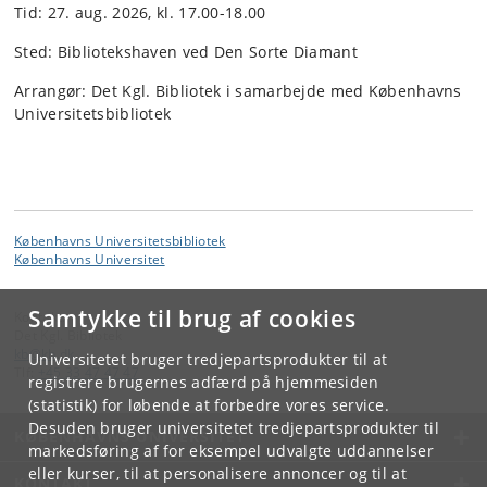
Tid: 27. aug. 2026, kl. 17.00-18.00
Sted: Bibliotekshaven ved Den Sorte Diamant
Arrangør: Det Kgl. Bibliotek i samarbejde med Københavns
Universitetsbibliotek
Københavns Universitetsbibliotek
Københavns Universitet
Samtykke til brug af cookies
Kontakt:
Det Kgl. Bibliotek
kb
@
kb
.
dk
Universitetet bruger tredjepartsprodukter til at
Tlf:
+45 33 47 47 47
registrere brugernes adfærd på hjemmesiden
(statistik) for løbende at forbedre vores service.
Desuden bruger universitetet tredjepartsprodukter til
KØBENHAVNS UNIVERSITET
markedsføring af for eksempel udvalgte uddannelser
eller kurser, til at personalisere annoncer og til at
KONTAKT