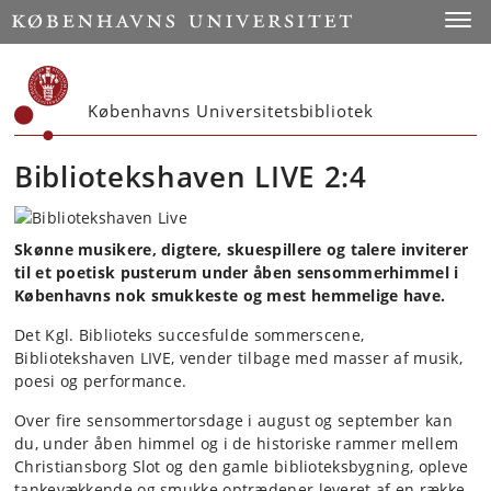
Start
Toggl
Københavns Universitetsbibliotek
Bibliotekshaven LIVE 2:4
Skønne musikere, digtere, skuespillere og talere inviterer
til et poetisk pusterum under åben sensommerhimmel i
Københavns nok smukkeste og mest hemmelige have.
Det Kgl. Biblioteks succesfulde sommerscene,
Bibliotekshaven LIVE, vender tilbage med masser af musik,
poesi og performance.
Over fire sensommertorsdage i august og september kan
du, under åben himmel og i de historiske rammer mellem
Christiansborg Slot og den gamle biblioteksbygning, opleve
tankevækkende og smukke optrædener leveret af en række