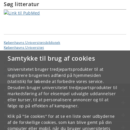
Søg litteratur
Københavns Universitetsbibliotek
Københavns Universitet
Samtykke til brug af cookies
Kontakt:
Jan Erik Hansen
Universitetet bruger tredjepartsprodukter til at
jaha
@
kb
.
dk
registrere brugernes adfærd på hjemmesiden
(statistik) for løbende at forbedre vores service.
Desuden bruger universitetet tredjepartsprodukter til
KØBENHAVNS UNIVERSITET
markedsføring af for eksempel udvalgte uddannelser
eller kurser, til at personalisere annoncer og til at
KONTAKT
følge op på effekten af kampagner.
SERVICES
Klik på "Se cookies" for at se en liste over udbyderne
af de forskellige cookies, som kan blive gemt på din
FOR STUDERENDE OG ANSATTE
computer eller mobil, når du bruger universitetets