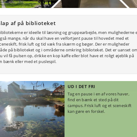
Slap af på biblioteket
ibliotekerne er ideelle til læsning og gruppearbejde, men mulighederne 
gså mange, når du skal have en velfortjent pause til hovedet med et
ceneskift, frisk luft og tid væk fra skærm og bøger. Der er muligheder
åde på biblioteket og i områderne omkring biblioteket. Det er uanset o
u vil få pulsen op, drikke en kop kaffe eller blot have et roligt øjeblik på
n bænk eller med et puslespil.
UD I DET FRI
Tag en pause i en af vores haver,
find en bænk et sted på dit
campus. Frisk luft og et sceneskift
kan gøre en forskel.