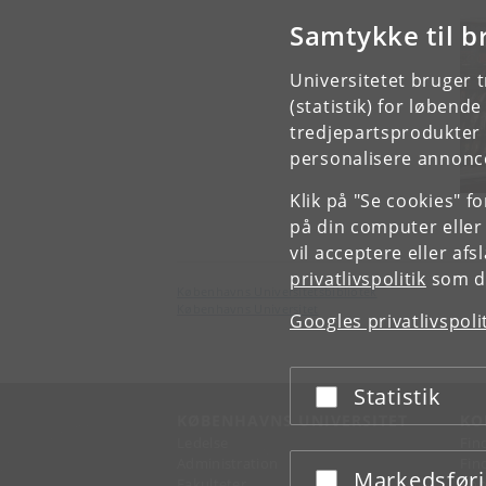
Samtykke til b
Universitetet bruger 
(statistik) for løbend
tredjepartsprodukter t
personalisere annonce
Klik på "Se cookies" f
på din computer eller
vil acceptere eller af
privatlivspolitik
som du
Københavns Universitetsbibliotek
Københavns Universitet
Googles privatlivspoli
Statistik
Acceptér eller afslå
KØBENHAVNS UNIVERSITET
KO
Ledelse
Fin
Administration
Fin
Markedsfør
Acceptér eller afslå
Fakulteter
Kon