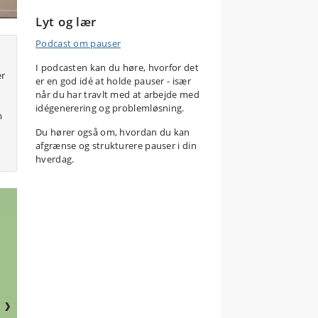
Lyt og lær
Podcast om pauser
I podcasten kan du høre, hvorfor det
er
er en god idé at holde pauser - især
når du har travlt med at arbejde med
idégenerering og problemløsning.
m
Du hører også om, hvordan du kan
afgrænse og strukturere pauser i din
hverdag.