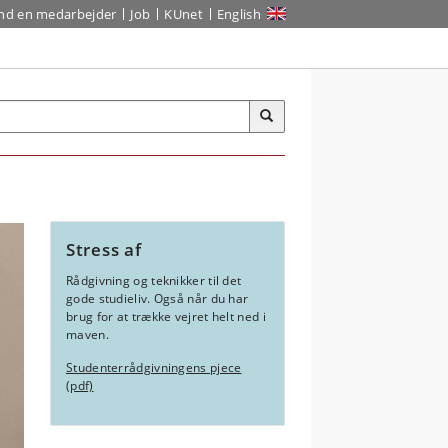
ind en medarbejder
Job
KUnet
English
Stress af
Rådgivning og teknikker til det
gode studieliv. Også når du har
brug for at trække vejret helt ned i
maven.
Studenterrådgivningens pjece
(pdf)