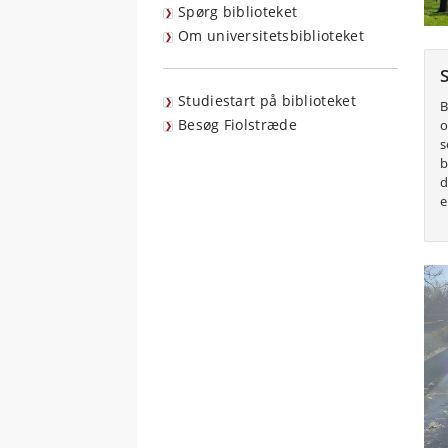
Spørg biblioteket
Om universitetsbiblioteket
Studiestart på biblioteket
B
Besøg Fiolstræde
o
s
b
d
e