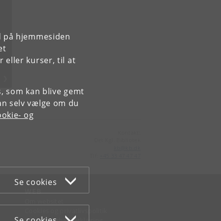
rd på hjemmesiden
et
ller kurser, til at
es, som kan blive gemt
an selv vælge om du
okie- og
Kontakt:
Det Kgl. Bibliotek
kb
@
kb
.
dk
Tlf:
+45 33 47 47 47
Se cookies
WEB
Om websitet
Cookies og privatlivspolitik
Se cookies
Tilgængelighedserklæring