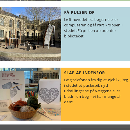
FÅ PULSEN OP
Løft hovedet fra bøgerne eller
computeren og få rørt kroppen i
stedet. Få pulsen op udenfor
biblioteket.
SLAP AF INDENFOR
Læg telefonen fra dig et øjeblik, læg
i stedet et puslespil, nyd
udstillingerne på væggene eller
bladr i en bog – vi har mange af
dem!