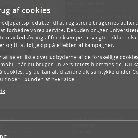
MAD OG DRIKKE
rug af cookies
Uden mad og drikke duer den
studerende ikke, og det kan også
tredjepartsprodukter til at registrere brugernes adfæ
være en glimrende grund til at tage
en pause!
e at forbedre vores service. Desuden bruger universitet
il markedsføring af for eksempel udvalgte uddannelser e
r og til at følge op på effekten af kampagner.
or at se en liste over udbyderne af de forskellige cooki
 mobil, når du bruger universitetets hjemmeside. Du k
slå cookies, og du kan altid ændre dit samtykke under
Co
 finder i bunden af hver side.
tik
NTAKT
FOR STUDERENDE OG
ANSATTE
d vej
KUnet
d en medarbejder
ing
takt KU